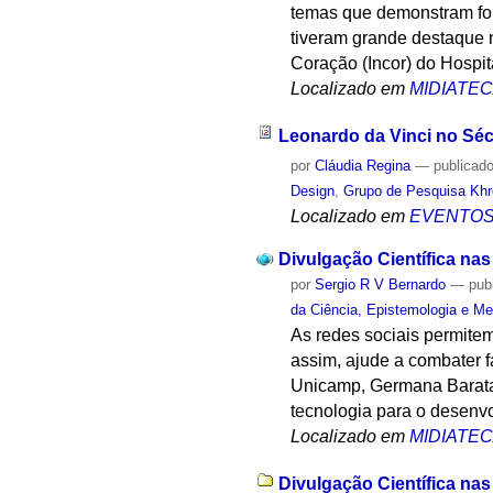
temas que demonstram for
tiveram grande destaque n
Coração (Incor) do Hospi
Localizado em
MIDIATE
Leonardo da Vinci no Séc
por
Cláudia Regina
—
publicad
Design
,
Grupo de Pesquisa Khro
Localizado em
EVENTO
Divulgação Científica nas
por
Sergio R V Bernardo
—
pub
da Ciência, Epistemologia e Me
As redes sociais permite
assim, ajude a combater 
Unicamp, Germana Barata 
tecnologia para o desenvo
Localizado em
MIDIATE
Divulgação Científica nas