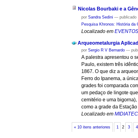
Nicolas Bourbaki e a Gê
por
Sandra Sedini
—
publicado
Pesquisa Khronos: História da 
Localizado em
EVENTO
Arqueometalurgia Aplicad
por
Sergio R V Bernardo
—
pub
A palestra apresentou o s
Paulo, existem três idênt
1867. O que diz a arqueom
Ferro do Ipanema, a única
grades foi comparada com
um pedaço de lingote que
cemitério e uma bigorna),
como a grade da Estação 
Localizado em
MIDIATE
« 10 itens anteriores
1
2
3
4