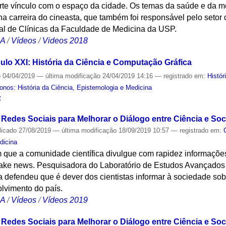
te vínculo com o espaço da cidade. Os temas da saúde e da me
a carreira do cineasta, que também foi responsável pelo setor d
tal de Clínicas da Faculdade de Medicina da USP.
CA
/
Vídeos
/
Videos 2018
ulo XXI: História da Ciência e Computação Gráfica
o
04/04/2019
—
última modificação
24/04/2019 14:16
— registrado em:
Histór
nos: História da Ciência, Epistemologia e Medicina
S
 Redes Sociais para Melhorar o Diálogo entre Ciência e So
licado
27/08/2019
—
última modificação
18/09/2019 10:57
— registrado em:
dicina
m que a comunidade científica divulgue com rapidez informaçõe
fake news. Pesquisadora do Laboratório de Estudos Avançados 
defendeu que é dever dos cientistas informar à sociedade sobr
lvimento do país.
CA
/
Vídeos
/
Vídeos 2019
 Redes Sociais para Melhorar o Diálogo entre Ciência e Soc