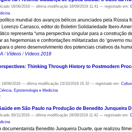
licado
18/06/2018
—
última modificação
18/09/2019 11:41
— registrado em:
dicina
político mundial dos avanços bélicos anunciados pela Rússia 
 Lorenzo Carrasco, editor do Boletim Solidariedade Ibero-Amer
iático representa “uma perspectiva singular para a construção
ar as hegemonias e confrontações militarizadas do ‘governo mu
 para o pleno desenvolvimento dos potenciais criativos da hum
CA
/
Vídeos
/
Videos 2018
rspectives: Thinking Through History to Postmodern Proc
o
19/06/2018
—
última modificação
23/10/2018 15:32
— registrado em:
Cultur
Ciência, Epistemologia e Medicina
S
 Saúde em São Paulo na Produção de Benedito Junqueira D
licado
30/11/2018
—
última modificação
18/09/2019 11:42
— registrado em:
G
dicina
o documentarista Benedito Junqueira Duarte, que realizou film