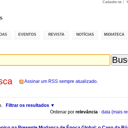
Cadastre-se
Busca
Busca
Avançad
OAS
EVENTOS
REVISTA
NOTÍCIAS
MIDIATECA
sca
Assinar um RSS sempre atualizado.
o.
Filtrar os resultados
Ordenar por
relevância
·
data (mais re
lógico na Presente Mudança de Época Global: o Caso da Rú