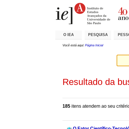
Ir
Ferramentas
Seções
para
Pessoais
o
conteúdo.
|
Ir
para
a
O IEA
PESQUISA
PESS
navegação
Você está aqui:
Página Inicial
Resultado da bu
185
itens atendem ao seu critéri
O Fator Científico-Tecno