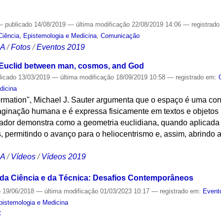
—
publicado
14/08/2019
—
última modificação
22/08/2019 14:06
— registrad
Ciência, Epistemologia e Medicina
,
Comunicação
CA
/
Fotos
/
Eventos 2019
 Euclid between man, cosmos, and God
licado
13/03/2019
—
última modificação
18/09/2019 10:58
— registrado em:
dicina
formation", Michael J. Sauter argumenta que o espaço é uma co
aginação humana e é expressa fisicamente em textos e objetos 
riador demonstra como a geometria euclidiana, quando aplicada
permitindo o avanço para o heliocentrismo e, assim, abrindo a
CA
/
Vídeos
/
Vídeos 2019
 da Ciência e da Técnica: Desafios Contemporâneos
o
19/06/2018
—
última modificação
01/03/2023 10:17
— registrado em:
Event
Epistemologia e Medicina
S