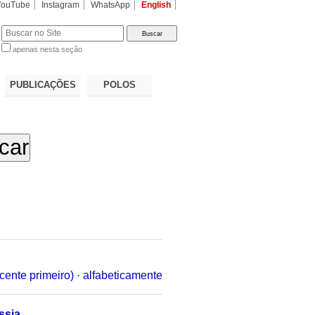
YouTube
Instagram
WhatsApp
English
apenas nesta seção
a…
PUBLICAÇÕES
POLOS
cente primeiro)
·
alfabeticamente
ssia