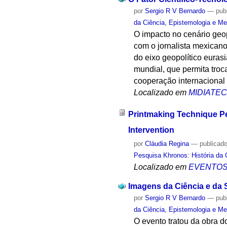
por
Sergio R V Bernardo
—
pub
da Ciência, Epistemologia e Me
O impacto no cenário geo
com o jornalista mexicano
do eixo geopolítico euras
mundial, que permita troc
cooperação internacional
Localizado em
MIDIATE
Printmaking Technique Pe
Intervention
por
Cláudia Regina
—
publicad
Pesquisa Khronos: História da 
Localizado em
EVENTO
Imagens da Ciência e da
por
Sergio R V Bernardo
—
pub
da Ciência, Epistemologia e Me
O evento tratou da obra d