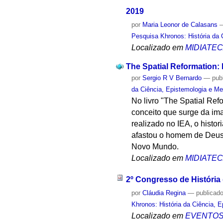
2019
por
Maria Leonor de Calasans
Pesquisa Khronos: História da 
Localizado em
MIDIATE
The Spatial Reformation:
por
Sergio R V Bernardo
—
pub
da Ciência, Epistemologia e Me
No livro "The Spatial Re
conceito que surge da im
realizado no IEA, o histo
afastou o homem de Deus, 
Novo Mundo.
Localizado em
MIDIATE
2º Congresso de História
por
Cláudia Regina
—
publicad
Khronos: História da Ciência, 
Localizado em
EVENTO