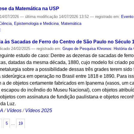
nese da Matemática na USP
14/07/2026
—
última modificação
14/07/2026 13:52
— registrado em:
Evento
Ciência, Epistemologia e Medicina
,
Matemática
S
a às Sacadas de Ferro do Centro de São Paulo no Século 
licado
24/02/2025
— registrado em:
Grupo de Pesquisa Khronos: História da 
eguinte estudo de caso: Dentre as dezenas de sacadas de ferro
icas, datadas da mesma década, 1880, cujo modelo foi criado p
etalurgia sobre a possibilidade dessas três grades terem sido
 siderúrgica em operação no Brasil entre 1818 e 1890. Para iss
 a de objetos certamente fabricados em Ipanema (vasos, um c
 escapou do incêndio do Museu Nacional), com objetos atribuí
 objetos com assinatura de fundição paulistana e objetos reco
da Luz.
CA
/
Vídeos
/
Vídeos 2025
5
…
19