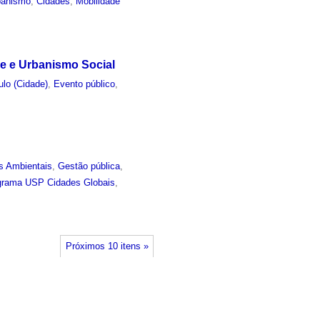
banismo
,
Cidades
,
Mobilidade
de e Urbanismo Social
lo (Cidade)
,
Evento público
,
s Ambientais
,
Gestão pública
,
grama USP Cidades Globais
,
Próximos 10 itens »