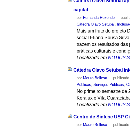
Cátedra Olavo Setubal ap
capital
por
Fernanda Rezende
—
publi
Cátedra Olavo Setubal
,
Inclusã
Mais um fruto do projeto 
social Eliana Sousa Silva
trazem os resultados das 
práticas culturais e cond
Localizado em
NOTÍCIA
Cátedra Olavo Setubal in
por
Mauro Bellesa
—
publicado
Públicas
,
Serviços Públicos
,
Cá
No primeiro semestre de 
Keralux e Vila Guaraciaba
Localizado em
NOTÍCIA
Centro de Síntese USP Ci
por
Mauro Bellesa
—
publicado