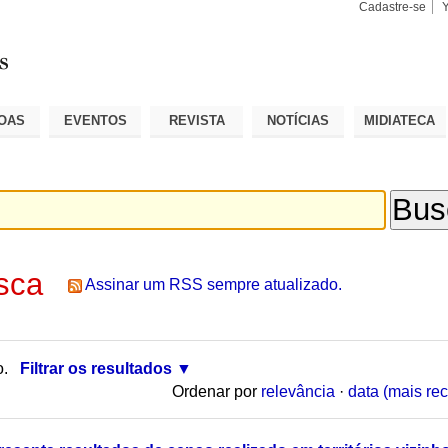
Cadastre-se
Busca
Busca
Avançad
OAS
EVENTOS
REVISTA
NOTÍCIAS
MIDIATECA
sca
Assinar um RSS sempre atualizado.
o.
Filtrar os resultados
Ordenar por
relevância
·
data (mais rec