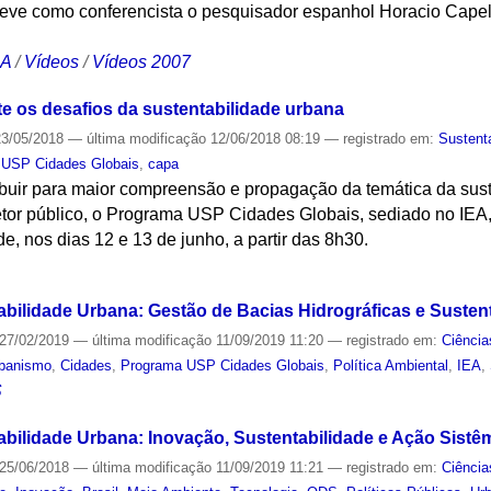
eve como conferencista o pesquisador espanhol Horacio Capel
CA
/
Vídeos
/
Vídeos 2007
te os desafios da sustentabilidade urbana
3/05/2018
—
última modificação
12/06/2018 08:19
— registrado em:
Sustent
 USP Cidades Globais
,
capa
ibuir para maior compreensão e propagação da temática da sust
tor público, o Programa USP Cidades Globais, sediado no IEA
e, nos dias 12 e 13 de junho, a partir das 8h30.
S
abilidade Urbana: Gestão de Bacias Hidrográficas e Susten
27/02/2019
—
última modificação
11/09/2019 11:20
— registrado em:
Ciência
banismo
,
Cidades
,
Programa USP Cidades Globais
,
Política Ambiental
,
IEA
,
S
abilidade Urbana: Inovação, Sustentabilidade e Ação Sistê
25/06/2018
—
última modificação
11/09/2019 11:21
— registrado em:
Ciência