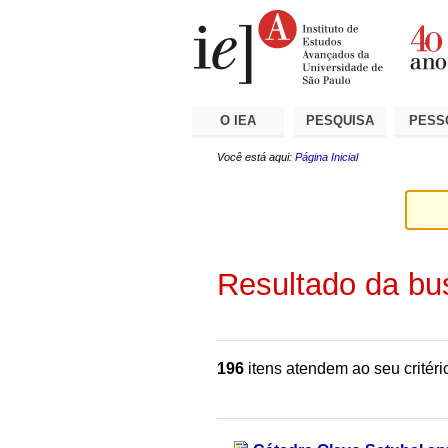
Ir
Ferramentas
Seções
para
Pessoais
o
conteúdo.
|
Ir
para
a
O IEA
PESQUISA
PESS
navegação
Você está aqui:
Página Inicial
Resultado da bu
196
itens atendem ao seu critéri