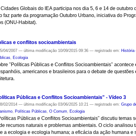
idades Globais do IEA participa nos dia 5, 6 e 14 de outubro de
ito faz parte da programação Outubro Urbano, iniciativa do Pr
s (ONU-Habitat).
S
blicas e conflitos socioambientais
5/04/2007
—
última modificação
10/09/2015 09:36
— registrado em:
História
blicas
,
Ecologia
obre "Políticas Públicas e Conflitos Socioambientais" acontece 
spanhóis, americanos e brasileiros para o debate de questões
tetura.
S
líticas Públicas e Conflitos Socioambientais" - Vídeo 3
8/02/2014
—
última modificação
03/06/2025 10:21
— registrado em:
Grupo d
banismo
,
Políticas Públicas
,
O Comum
,
Ecologia
Políticas Públicas e Conflitos Socioambientais" discutiu tema
de recursos naturais e problemas ambientais. O ciclo analisou
ntre a ecologia e ecologia humana; a eficácia da ação humana e