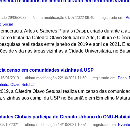
resenta resultados de censo realizado em territórios vizin
cado
29/06/2022
—
última modificação
01/07/2022 09:40
— registrado em:
Pe
o Social
Democracia, Artes e Saberes Plurais (Dasp), criado durante a a
 como titular da Cátedra Olavo Setubal de Arte, Cultura e Ciên
pesquisas realizadas entre janeiro de 2019 e abril de 2021. E
ições de vida nas áreas vizinhas à Cidade Universitária, no Bu
S
icia censo em comunidades vizinhas à USP
15/01/2019
—
última modificação
22/10/2021 11:39
— registrado em:
Dasp
,
tedra Olavo Setubal
2019, a Cátedra Olavo Setubal realiza um censo das comunid
, vizinhas aos campi da USP no Butantã e em Ermelino Matarazz
S
dades Globais participa do Circuito Urbano do ONU-Habita
05/10/2021
—
última modificação
14/10/2021 10:51
— registrado em:
Event