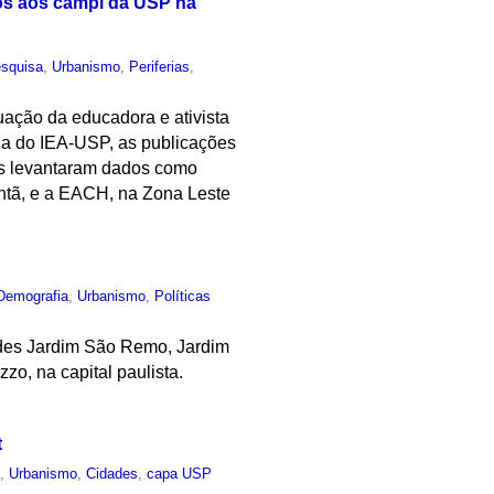
hos aos campi da USP na
squisa
,
Urbanismo
,
Periferias
,
tuação da educadora e ativista
cia do IEA-USP, as publicações
las levantaram dados como
tantã, e a EACH, na Zona Leste
Demografia
,
Urbanismo
,
Políticas
ades Jardim São Remo, Jardim
o, na capital paulista.
t
o
,
Urbanismo
,
Cidades
,
capa USP