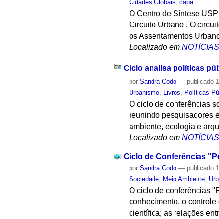
Cidades Globais
,
capa
O Centro de Síntese USP C
Circuito Urbano . O circu
os Assentamentos Urbano
Localizado em
NOTÍCIA
Ciclo analisa políticas pú
por
Sandra Codo
—
publicado
1
Urbanismo
,
Livros
,
Políticas Pú
O ciclo de conferências s
reunindo pesquisadores e
ambiente, ecologia e arqui
Localizado em
NOTÍCIA
Ciclo de Conferências "Po
por
Sandra Codo
—
publicado
1
Sociedade
,
Meio Ambiente
,
Ur
O ciclo de conferências "
conhecimento, o controle 
científica; as relações e