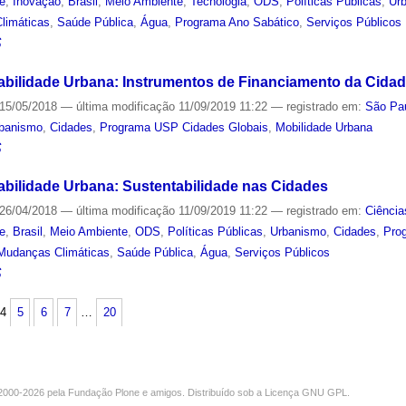
de
,
Inovação
,
Brasil
,
Meio Ambiente
,
Tecnologia
,
ODS
,
Políticas Públicas
,
Ur
limáticas
,
Saúde Pública
,
Água
,
Programa Ano Sabático
,
Serviços Públicos
S
abilidade Urbana: Instrumentos de Financiamento da Cida
15/05/2018
—
última modificação
11/09/2019 11:22
— registrado em:
São Pau
banismo
,
Cidades
,
Programa USP Cidades Globais
,
Mobilidade Urbana
S
abilidade Urbana: Sustentabilidade nas Cidades
26/04/2018
—
última modificação
11/09/2019 11:22
— registrado em:
Ciência
de
,
Brasil
,
Meio Ambiente
,
ODS
,
Políticas Públicas
,
Urbanismo
,
Cidades
,
Pro
Mudanças Climáticas
,
Saúde Pública
,
Água
,
Serviços Públicos
S
4
5
6
7
…
20
000-2026 pela
Fundação Plone
e amigos. Distribuído sob a
Licença GNU GPL
.