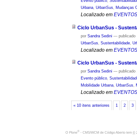
Evento público
,
Sustentabilida
Urbana
,
UrbanSus
,
Mudanças C
Localizado em
EVENTO
Ciclo UrbanSus - Sustent
por
Sandra Sedini
—
publicado
UrbanSus
,
Sustentabilidade
,
Ur
Localizado em
EVENTO
Ciclo UrbanSus - Sustent
por
Sandra Sedini
—
publicado
Evento público
,
Sustentabilida
Mobilidade Urbana
,
UrbanSus
,
Localizado em
EVENTO
« 10 itens anteriores
1
2
3
®
O
Plone
- CMS/WCM de Código Aberto
tem
©
2