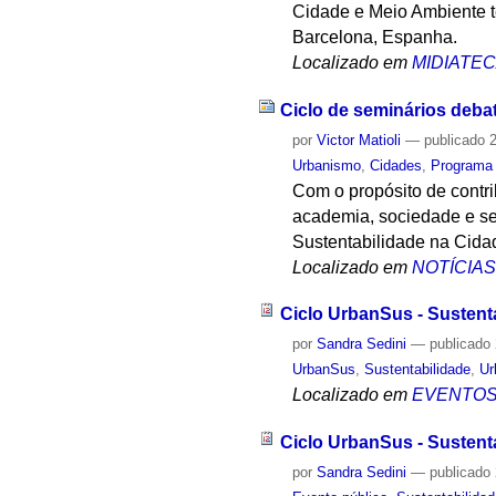
Cidade e Meio Ambiente t
Barcelona, Espanha.
Localizado em
MIDIATE
Ciclo de seminários deba
por
Victor Matioli
—
publicado
2
Urbanismo
,
Cidades
,
Programa
Com o propósito de contr
academia, sociedade e se
Sustentabilidade na Cidad
Localizado em
NOTÍCIA
Ciclo UrbanSus - Sustent
por
Sandra Sedini
—
publicado
UrbanSus
,
Sustentabilidade
,
Ur
Localizado em
EVENTO
Ciclo UrbanSus - Sustent
por
Sandra Sedini
—
publicado