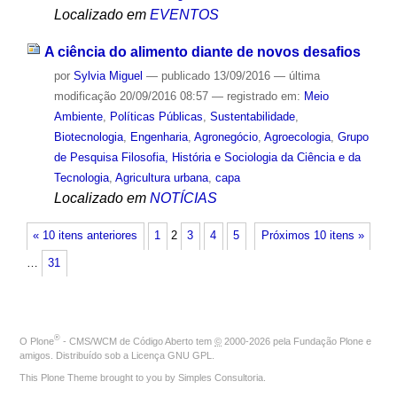
Localizado em
EVENTOS
A ciência do alimento diante de novos desafios
por
Sylvia Miguel
—
publicado
13/09/2016
—
última
modificação
20/09/2016 08:57
— registrado em:
Meio
Ambiente
,
Políticas Públicas
,
Sustentabilidade
,
Biotecnologia
,
Engenharia
,
Agronegócio
,
Agroecologia
,
Grupo
de Pesquisa Filosofia, História e Sociologia da Ciência e da
Tecnologia
,
Agricultura urbana
,
capa
Localizado em
NOTÍCIAS
« 10 itens anteriores
1
2
3
4
5
Próximos 10 itens »
…
31
®
O
Plone
- CMS/WCM de Código Aberto
tem
©
2000-2026 pela
Fundação Plone
e
amigos. Distribuído sob a
Licença GNU GPL
.
This Plone Theme brought to you by
Simples Consultoria
.