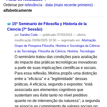
Ordenar por
relevância
·
data (mais recente primeiro)
·
alfabeticamente
15º Seminario de Filosofia y Historia de la
Ciencia (7ª Sessão)
por
Sandra Codo
—
publicado
07/03/2014
—
última
modificação
03/06/2025 10:50
— registrado em:
Abstração
,
Grupo de Pesquisa Filosofia, História e Sociologia da Ciência
e da Tecnologia
,
Filosofia da Ciência
,
História
,
Tecnologia
O seminário tratou das condições para avaliação
do impacto das práticas tecnológicas inovadoras
a partir de suas implicações científicas e sociais.
Para essa reflexão, Molina propôs uma distinção
entre a "eficácia" e a "legitimidade" dessas
práticas. A eficácia, segundo o expositor, “está
associada aos elementos cognitivos que
sustentam seu êxito tanto no nível preditivo
quanto no de intervenção da natureza"; a segunda
se associa ao cumprimento de valores sociais no