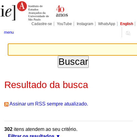
Ir
Ferramentas
Seções
para
Pessoais
o
conteúdo.
|
Cadastre-se
YouTube
Instagram
WhatsApp
English
Ir
para
menu
a
navegação
Resultado da busca
Assinar um RSS sempre atualizado.
302
itens atendem ao seu critério.
Filtrar os resultados