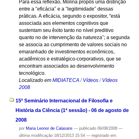
Para essa reflexão, Molina propôs uma distinção
entre a "eficácia" e a "legitimidade" dessas
práticas. A eficácia, segundo o expositor, “está
associada aos elementos cognitivos que
sustentam seu êxito tanto no nível preditivo
quanto no de intervenção da natureza"; a segunda
se associa ao cumprimento de valores sociais no
emaranhado de investimentos econômicos,
acadêmicos e estratégico-corporativos, que se
encontram associados ao desenvolvimento
tecnológico.
Localizado em
MIDIATECA
/
Vídeos
/
Vídeos
2008
15º Seminário Internacional de Filosofia e
História da Ciência (1ª sessão) - 06 de agosto de
2008
por
Maria Leonor de Calasans
—
publicado
06/08/2008
—
última modificação
18/12/2013 15:54
— registrado em: