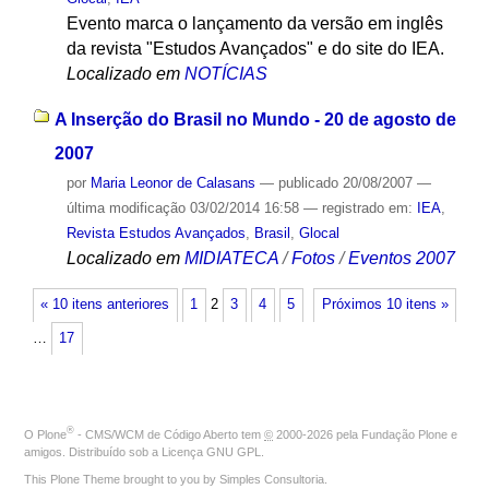
Evento marca o lançamento da versão em inglês
da revista "Estudos Avançados" e do site do IEA.
Localizado em
NOTÍCIAS
A Inserção do Brasil no Mundo - 20 de agosto de
2007
por
Maria Leonor de Calasans
—
publicado
20/08/2007
—
última modificação
03/02/2014 16:58
— registrado em:
IEA
,
Revista Estudos Avançados
,
Brasil
,
Glocal
Localizado em
MIDIATECA
/
Fotos
/
Eventos 2007
« 10 itens anteriores
1
2
3
4
5
Próximos 10 itens »
…
17
®
O
Plone
- CMS/WCM de Código Aberto
tem
©
2000-2026 pela
Fundação Plone
e
amigos. Distribuído sob a
Licença GNU GPL
.
This Plone Theme brought to you by
Simples Consultoria
.