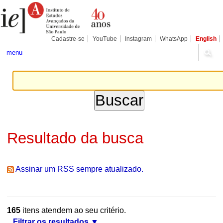
Ir
Ferramentas
Seções
para
Pessoais
o
conteúdo.
|
Cadastre-se
YouTube
Instagram
WhatsApp
English
Ir
para
menu
a
navegação
Resultado da busca
Assinar um RSS sempre atualizado.
165
itens atendem ao seu critério.
Filtrar os resultados