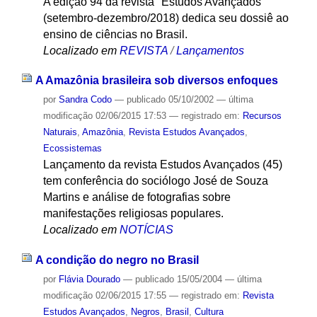
A edição 94 da revista "Estudos Avançados"
(setembro-dezembro/2018) dedica seu dossiê ao
ensino de ciências no Brasil.
Localizado em
REVISTA
/
Lançamentos
A Amazônia brasileira sob diversos enfoques
por
Sandra Codo
—
publicado
05/10/2002
—
última
modificação
02/06/2015 17:53
— registrado em:
Recursos
Naturais
,
Amazônia
,
Revista Estudos Avançados
,
Ecossistemas
Lançamento da revista Estudos Avançados (45)
tem conferência do sociólogo José de Souza
Martins e análise de fotografias sobre
manifestações religiosas populares.
Localizado em
NOTÍCIAS
A condição do negro no Brasil
por
Flávia Dourado
—
publicado
15/05/2004
—
última
modificação
02/06/2015 17:55
— registrado em:
Revista
Estudos Avançados
,
Negros
,
Brasil
,
Cultura