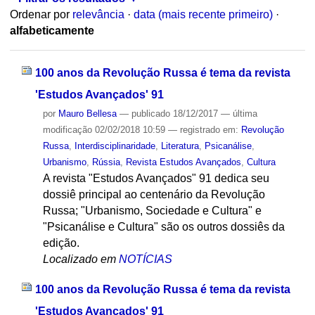
Ordenar por
relevância
·
data (mais recente primeiro)
·
alfabeticamente
100 anos da Revolução Russa é tema da revista
'Estudos Avançados' 91
por
Mauro Bellesa
—
publicado
18/12/2017
—
última
modificação
02/02/2018 10:59
— registrado em:
Revolução
Russa
,
Interdisciplinaridade
,
Literatura
,
Psicanálise
,
Urbanismo
,
Rússia
,
Revista Estudos Avançados
,
Cultura
A revista "Estudos Avançados" 91 dedica seu
dossiê principal ao centenário da Revolução
Russa; "Urbanismo, Sociedade e Cultura" e
"Psicanálise e Cultura" são os outros dossiês da
edição.
Localizado em
NOTÍCIAS
100 anos da Revolução Russa é tema da revista
'Estudos Avançados' 91