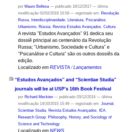
por
Mauro Bellesa
—
publicado
18/12/2017
—
última
modificação
02/02/2018 10:59
— registrado em:
Revolução
Russa
,
Interdisciplinaridade
,
Literatura
,
Psicanálise
,
Urbanismo
,
Rússia
,
Revista Estudos Avançados
,
Cultura
A revista "Estudos Avançados" 91 dedica seu
dossiê principal ao centenário da Revolução
Russa; "Urbanismo, Sociedade e Cultura" e
"Psicanálise e Cultura" são os outros dossiês da
edição.
Localizado em
REVISTA
/
Lançamentos
“Estudos Avançados” and “Scientiae Studia”
journals will be at USP's 16th Book Festival
por
Richard Meckien
—
publicado
03/12/2014
—
última
modificação
14/10/2015 15:49
— registrado em:
Journal
,
Scientiae Studia
,
Revista Estudos Avançados
,
IEA
,
Research Group: Philosophy, History, and Sociology of
Science and Technology
Localizado em
NEWS