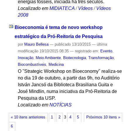
energias fósseis, iniciada há três séculos.
Localizado em
MIDIATECA
/
Vídeos
/
Vídeos
2008
Bioeconomia é tema de novo workshop
estratégico da Pró-Reitoria de Pesquisa
por
Mauro Bellesa
—
publicado
13/10/2015
—
última
modificação
19/10/2015 08:35
— registrado em:
Evento
,
Inovação
,
Meio Ambiente
,
Biotecnologia
,
Transformação
,
Biocombustíveis
,
Medicina
O "Strategic Workshop on Bioeconomy" realiza-se
no dia 19 de outubro, a partir das 9h, no Auditório
István Jancsó da Biblioteca Brasiliana Guita e
José Mindlin, numa iniciativa da Pró-Reitoria de
Pesquisa da USP.
Localizado em
NOTÍCIAS
« 10 itens anteriores
1
2
3
4
5
Próximos 10 itens »
6