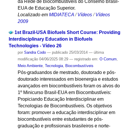
da Rede de Biocombustíveis do Conselho Brasil-
EUA de Educação Superior.
Localizado em
MIDIATECA
/
Vídeos
/
Vídeos
2009
1st Brazil-USA Biofuels Short Course: Providing
Interdisciplinary Education in Biofuels
Technologies - Vídeo 26
por
Sandra Codo
—
publicado
25/03/2014
—
última
modificação
04/06/2025 08:29
— registrado em:
O Comum
,
Meio Ambiente
,
Tecnologia
,
Biocombustíveis
Pós-graduandos de mestrado, doutorado e pós-
doutorado interessados em bioenergia e estudos
avançados em biocombustíveis foram os alvos do
1º Minicurso Brasil-EUA em Biocombustíveis:
Propiciando Educação Interdisciplinar em
Tecnologias de Biocombustíveis. Os objetivos
foram: promover a educação interdisciplinar em
biocombustíveis entre estudantes de pós-
graduação e profissionais brasileiros e norte-