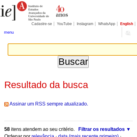
Ir
Ferramentas
Seções
para
Pessoais
o
conteúdo.
|
Cadastre-se
YouTube
Instagram
WhatsApp
English
Ir
para
menu
a
navegação
Resultado da busca
Assinar um RSS sempre atualizado.
58
itens atendem ao seu critério.
Filtrar os resultados
Ordenar por
relevância
·
data (mais recente primeiro)
·