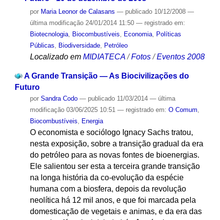
por
Maria Leonor de Calasans
—
publicado
10/12/2008
—
última modificação
24/01/2014 11:50
— registrado em:
Biotecnologia
,
Biocombustíveis
,
Economia
,
Políticas
Públicas
,
Biodiversidade
,
Petróleo
Localizado em
MIDIATECA
/
Fotos
/
Eventos 2008
A Grande Transição — As Biocivilizações do
Futuro
por
Sandra Codo
—
publicado
11/03/2014
—
última
modificação
03/06/2025 10:51
— registrado em:
O Comum
,
Biocombustíveis
,
Energia
O economista e sociólogo Ignacy Sachs tratou,
nesta exposição, sobre a transição gradual da era
do petróleo para as novas fontes de bioenergias.
Ele salientou ser esta a terceira grande transição
na longa história da co-evolução da espécie
humana com a biosfera, depois da revolução
neolítica há 12 mil anos, e que foi marcada pela
domesticação de vegetais e animas, e da era das