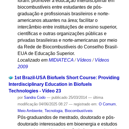
foram: promover a educação interdisciplinar em
biocombustíveis entre estudantes de pós-
graduação e profissionais brasileiros e norte-
americanos atuantes na área; facilitar o
intercâmbio entre instituições de ensino superior,
científicas e outras organizações públicas e
privadas brasileiras e norte-americanas por meio
da Rede de Biocombustíveis do Conselho Brasil-
EUA de Educação Superior.
Localizado em
MIDIATECA
/
Vídeos
/
Vídeos
2009
1st Brazil-USA Biofuels Short Course: Providing
Interdisciplinary Education in Biofuels
Technologies - Vídeo 23
por
Sandra Codo
—
publicado
25/03/2014
—
última
modificação
04/06/2025 08:27
— registrado em:
O Comum
,
Meio Ambiente
,
Tecnologia
,
Biocombustíveis
Pós-graduandos de mestrado, doutorado e pós-
doutorado interessados em bioenergia e estudos