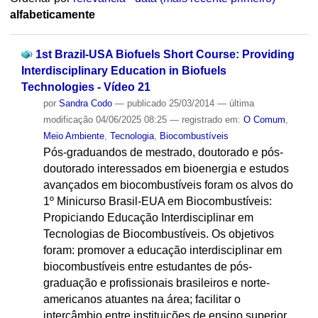
alfabeticamente
1st Brazil-USA Biofuels Short Course: Providing
Interdisciplinary Education in Biofuels
Technologies - Vídeo 21
por
Sandra Codo
—
publicado
25/03/2014
—
última
modificação
04/06/2025 08:25
— registrado em:
O Comum
,
Meio Ambiente
,
Tecnologia
,
Biocombustíveis
Pós-graduandos de mestrado, doutorado e pós-
doutorado interessados em bioenergia e estudos
avançados em biocombustíveis foram os alvos do
1º Minicurso Brasil-EUA em Biocombustíveis:
Propiciando Educação Interdisciplinar em
Tecnologias de Biocombustíveis. Os objetivos
foram: promover a educação interdisciplinar em
biocombustíveis entre estudantes de pós-
graduação e profissionais brasileiros e norte-
americanos atuantes na área; facilitar o
intercâmbio entre instituições de ensino superior,