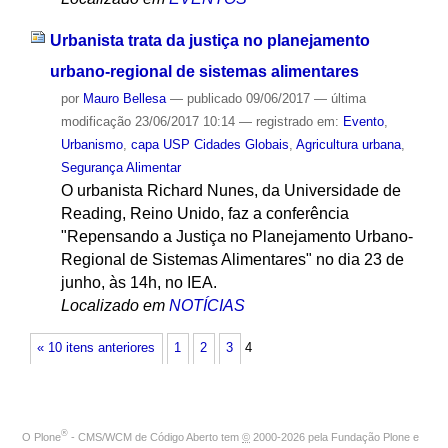
Urbanista trata da justiça no planejamento
urbano-regional de sistemas alimentares
por
Mauro Bellesa
—
publicado
09/06/2017
—
última
modificação
23/06/2017 10:14
— registrado em:
Evento
,
Urbanismo
,
capa USP Cidades Globais
,
Agricultura urbana
,
Segurança Alimentar
O urbanista Richard Nunes, da Universidade de
Reading, Reino Unido, faz a conferência
"Repensando a Justiça no Planejamento Urbano-
Regional de Sistemas Alimentares" no dia 23 de
junho, às 14h, no IEA.
Localizado em
NOTÍCIAS
« 10 itens anteriores
1
2
3
4
®
O
Plone
- CMS/WCM de Código Aberto
tem
©
2000-2026 pela
Fundação Plone
e