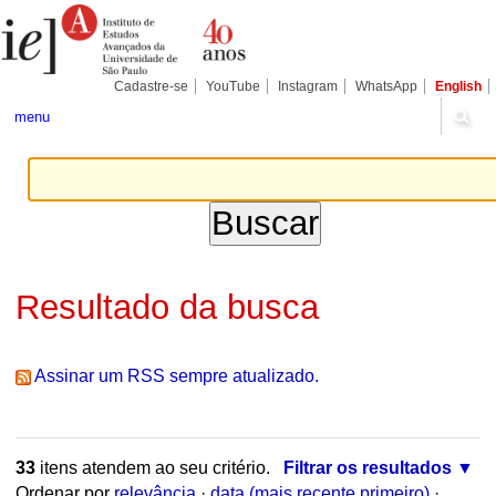
Ir
Ferramentas
Seções
para
Pessoais
o
conteúdo.
|
Cadastre-se
YouTube
Instagram
WhatsApp
English
Ir
para
menu
a
navegação
Resultado da busca
Assinar um RSS sempre atualizado.
33
itens atendem ao seu critério.
Filtrar os resultados
Ordenar por
relevância
·
data (mais recente primeiro)
·