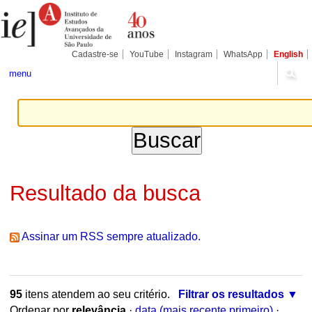
Ir
Ferramentas
Seções
para
Pessoais
o
conteúdo.
|
Cadastre-se
YouTube
Instagram
WhatsApp
English
Ir
para
menu
a
navegação
Resultado da busca
Assinar um RSS sempre atualizado.
95
itens atendem ao seu critério.
Filtrar os resultados
Ordenar por
relevância
·
data (mais recente primeiro)
·