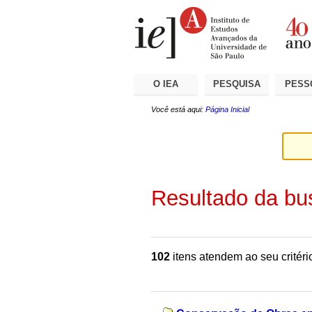
Ir
Ferramentas
Seções
para
Pessoais
o
conteúdo.
|
Ir
para
a
O IEA
PESQUISA
PESS
navegação
Você está aqui:
Página Inicial
Resultado da bu
102
itens atendem ao seu critéri