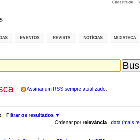
Cadastre-se
Busca
Busca
Avançad
OAS
EVENTOS
REVISTA
NOTÍCIAS
MIDIATECA
sca
Assinar um RSS sempre atualizado.
o.
Filtrar os resultados
Ordenar por
relevância
·
data (mais re