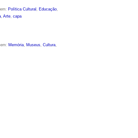
o em:
Política Cultural
,
Educação
,
a
,
Arte
,
capa
o em:
Memória
,
Museus
,
Cultura
,