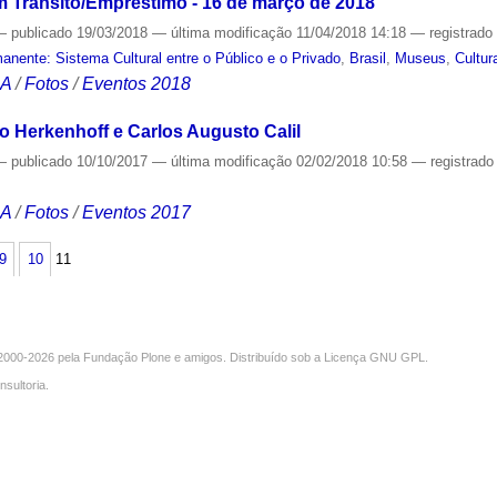
 Trânsito/Empréstimo - 16 de março de 2018
—
publicado
19/03/2018
—
última modificação
11/04/2018 14:18
— registrad
nente: Sistema Cultural entre o Público e o Privado
,
Brasil
,
Museus
,
Cultur
CA
/
Fotos
/
Eventos 2018
lo Herkenhoff e Carlos Augusto Calil
—
publicado
10/10/2017
—
última modificação
02/02/2018 10:58
— registrad
CA
/
Fotos
/
Eventos 2017
9
10
11
000-2026 pela
Fundação Plone
e amigos. Distribuído sob a
Licença GNU GPL
.
nsultoria
.