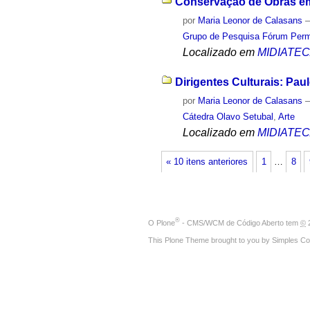
Conservação de Obras em
por
Maria Leonor de Calasans
Grupo de Pesquisa Fórum Perma
Localizado em
MIDIATE
Dirigentes Culturais: Pau
por
Maria Leonor de Calasans
Cátedra Olavo Setubal
,
Arte
Localizado em
MIDIATE
« 10 itens anteriores
1
…
8
®
O
Plone
- CMS/WCM de Código Aberto
tem
©
2
This Plone Theme brought to you by
Simples Co