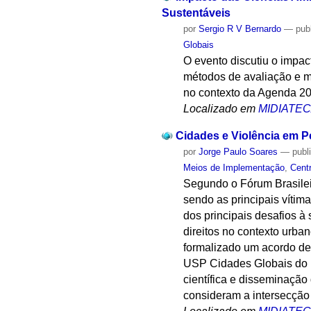
Sustentáveis
por
Sergio R V Bernardo
—
pub
Globais
O evento discutiu o impa
métodos de avaliação e m
no contexto da Agenda 20
Localizado em
MIDIATE
Cidades e Violência em P
por
Jorge Paulo Soares
—
publ
Meios de Implementação
,
Cent
Segundo o Fórum Brasilei
sendo as principais vítim
dos principais desafios à 
direitos no contexto urba
formalizado um acordo de
USP Cidades Globais do I
científica e disseminaçã
consideram a intersecção 