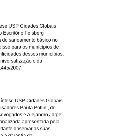
íntese USP Cidades Globais
o Escritório Felsberg
da de saneamento básico no
disso para os municípios de
ificidades desses municípios,
universalização e da
1.445/2007.
e Síntese USP Cidades Globais
sadores Paula Pollini, do
 Advogados e Alejandro Jorge
onalizada apresentada pela
rtante observar as suas
a a garantia da