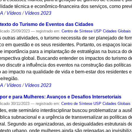
ilidade técnica e econômico-financeira dos serviços, como previ
CA
/
Vídeos
/
Vídeos 2023
ntexto do Turismo de Eventos das Cidades
licado
25/09/2023
— registrado em:
Centro de Síntese USP Cidades Globais
 outras atividades, o turismo necessita de ser planejado de f
stico em questão e os seus residentes. Portanto, os espaços loca
 importância para a implantação de estratégias na busca do d
erspectiva global. Buscando entender os impactos do turismo d
vo discutir a influência dos eventos na construção das políticas
 ao impacto na qualidade de vida e bem-estar dos residentes e
e/região.
CA
/
Vídeos
/
Vídeos 2023
 por e para Mulheres: Avanços e Desafios Intersetoriais
licado
30/11/2023
— registrado em:
Centro de Síntese USP Cidades Globais
es, este seminário interdisciplinar buscou problematizar a au
blica subnacional e a urgência de transversalizar as políticas d
ral. Segundo as organizadoras, as desigualdades estruturais 
exto urbano, onde mulheres ainda são relegadas ao invisibiliz