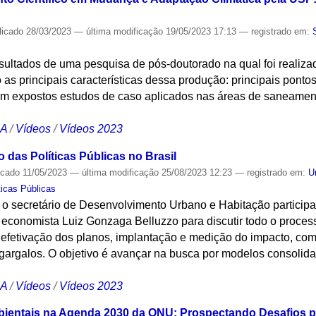
licado
28/03/2023
—
última modificação
19/05/2023 17:13
— registrado em:
ultados de uma pesquisa de pós-doutorado na qual foi realizad
do as principais características dessa produção: principais pont
am expostos estudos de caso aplicados nas áreas de saneament
CA
/
Vídeos
/
Vídeos 2023
das Políticas Públicas no Brasil
icado
11/05/2023
—
última modificação
25/08/2023 12:23
— registrado em:
U
ticas Públicas
e o secretário de Desenvolvimento Urbano e Habitação partici
economista Luiz Gonzaga Belluzzo para discutir todo o process
 efetivação dos planos, implantação e medição do impacto, com 
gargalos. O objetivo é avançar na busca por modelos consolid
CA
/
Vídeos
/
Vídeos 2023
bientais na Agenda 2030 da ONU: Prospectando Desafios p