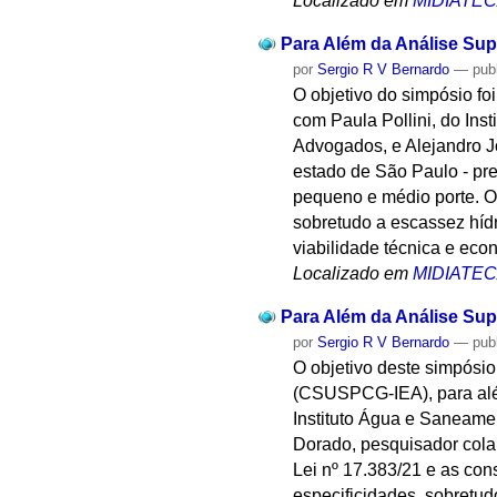
Localizado em
MIDIATE
Para Além da Análise Sup
por
Sergio R V Bernardo
—
pub
O objetivo do simpósio f
com Paula Pollini, do Ins
Advogados, e Alejandro J
estado de São Paulo - pre
pequeno e médio porte. O
sobretudo a escassez hídr
viabilidade técnica e eco
Localizado em
MIDIATE
Para Além da Análise Sup
por
Sergio R V Bernardo
—
pub
O objetivo deste simpósi
(CSUSPCG-IEA), para além
Instituto Água e Saneamen
Dorado, pesquisador col
Lei nº 17.383/21 e as co
especificidades, sobretud