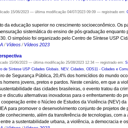
licado
15/06/2023
—
última modificação
04/07/2023 09:09
— registrado em:
cto da educação superior no crescimento socioeconômico. Os p
ensuração sistemática do ensino de pós-graduação enquanto 
30. O simpósio foi organizado pelo Centro de Síntese USP Cid
CA
/
Vídeos
/
Vídeos 2023
erspectiva
icado
15/06/2023
—
última modificação
25/08/2023 12:34
— registrado em:
S
ro de Síntese USP Cidades Globais
,
NEV
,
Cidades
,
ODS11 - Cidades e Comu
ro de Segurança Pública, 20,4% dos homicídios do mundo ocor
as homens jovens, pretos e pardos. Neste cenário, em que a vi
sustentabilidade das cidades brasileiras, o evento tratou da cr
no e discutiu alternativas inovadoras para o enfrentamento do 
 cooperação entre o Núcleo de Estudos da Violência (NEV) da
EA para promover o desenvolvimento conjunto de projetos de
o de conhecimento, além da transferência de tecnologias, com 
entre a sustentabilidade urbana, a violência, a democracia e o