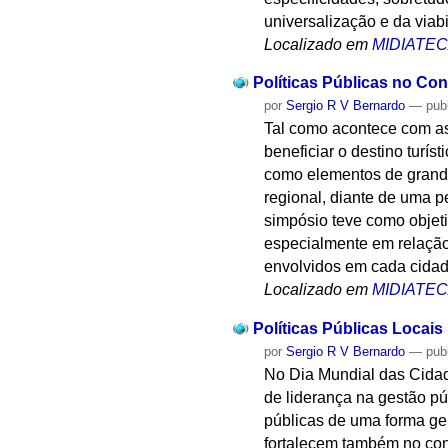
universalização e da viab
Localizado em
MIDIATE
Políticas Públicas no Co
por
Sergio R V Bernardo
—
pub
Tal como acontece com as
beneficiar o destino turí
como elementos de grande
regional, diante de uma p
simpósio teve como objeti
especialmente em relação
envolvidos em cada cidad
Localizado em
MIDIATE
Políticas Públicas Locais
por
Sergio R V Bernardo
—
pub
No Dia Mundial das Cidad
de liderança na gestão pú
públicas de uma forma ge
fortalecem também no cont