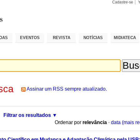
Cadastre-se
Busca
Busca
Avançad
OAS
EVENTOS
REVISTA
NOTÍCIAS
MIDIATECA
sca
Assinar um RSS sempre atualizado.
Filtrar os resultados
Ordenar por
relevância
·
data (mais re
o Científico em Mudança e Adaptação Climática pela USP: