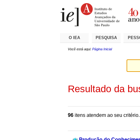
Ir
Ferramentas
Seções
para
Pessoais
o
conteúdo.
|
Ir
para
a
O IEA
PESQUISA
PESS
navegação
Você está aqui:
Página Inicial
Resultado da bu
96
itens atendem ao seu critério.
Produção do Conheciment