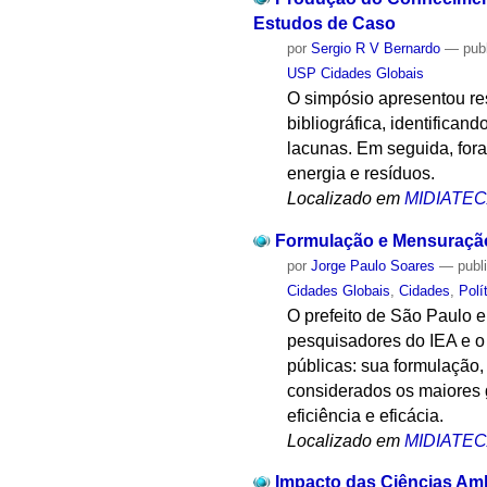
Estudos de Caso
por
Sergio R V Bernardo
—
pub
USP Cidades Globais
O simpósio apresentou res
bibliográfica, identifican
lacunas. Em seguida, for
energia e resíduos.
Localizado em
MIDIATE
Formulação e Mensuração 
por
Jorge Paulo Soares
—
publ
Cidades Globais
,
Cidades
,
Polí
O prefeito de São Paulo 
pesquisadores do IEA e o 
públicas: sua formulação,
considerados os maiores 
eficiência e eficácia.
Localizado em
MIDIATE
Impacto das Ciências Am