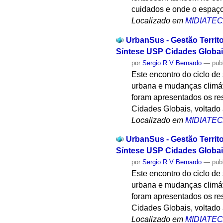
cuidados e onde o espaço
Localizado em
MIDIATE
UrbanSus - Gestão Territ
Síntese USP Cidades Globais
por
Sergio R V Bernardo
—
pub
Este encontro do ciclo de
urbana e mudanças climát
foram apresentados os res
Cidades Globais, voltado 
Localizado em
MIDIATE
UrbanSus - Gestão Territ
Síntese USP Cidades Globais
por
Sergio R V Bernardo
—
pub
Este encontro do ciclo de
urbana e mudanças climát
foram apresentados os res
Cidades Globais, voltado 
Localizado em
MIDIATE