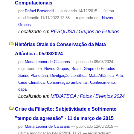
Computacionais
por
Rafael Borsanelli
—
publicado
14/12/2015
—
última
modificação
11/11/2022 12:35
— registrado em:
Novos
Grupos
Localizado em
PESQUISA
/
Grupos de Estudos
Histórias Orais da Conservação da Mata
Atlântica - 05/08/2024
por
Maria Leonor de Calasans
—
publicado
09/08/2024
—
registrado em:
Novos Grupos
,
Brasil
,
Grupo de Estudos
Saúde Planetária
,
Divulgação científica
,
Mata Atlântica
,
Arte
,
Crise Climática
,
Conservação ambiental
,
Conhecimento
,
capa
Localizado em
MIDIATECA
/
Fotos
/
Eventos 2024
Crise da Filiação: Subjetividade e Sofrimento
"tempo da agressão" - 11 de março de 2015
por
Maria Leonor de Calasans
—
publicado
12/03/2015
—
última modificação
04/02/2016 11:21
— registrado em: