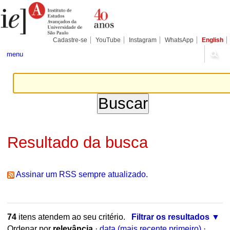
Ir
Ferramentas
Seções
para
Pessoais
o
conteúdo.
|
Cadastre-se
YouTube
Instagram
WhatsApp
English
Ir
para
menu
a
navegação
Resultado da busca
Assinar um RSS sempre atualizado.
74
itens atendem ao seu critério.
Filtrar os resultados
Ordenar por
relevância
·
data (mais recente primeiro)
·