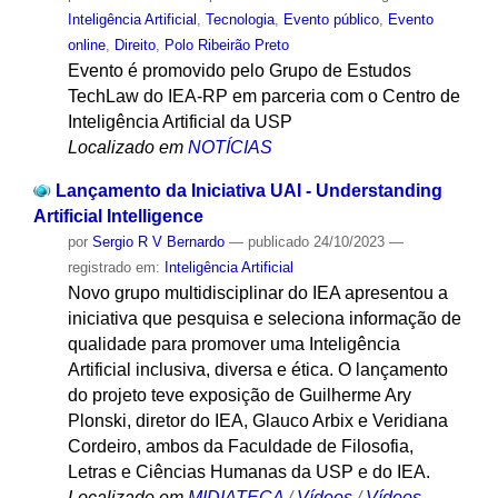
Inteligência Artificial
,
Tecnologia
,
Evento público
,
Evento
online
,
Direito
,
Polo Ribeirão Preto
Evento é promovido pelo Grupo de Estudos
TechLaw do IEA-RP em parceria com o Centro de
Inteligência Artificial da USP
Localizado em
NOTÍCIAS
Lançamento da Iniciativa UAI - Understanding
Artificial Intelligence
por
Sergio R V Bernardo
—
publicado
24/10/2023
—
registrado em:
Inteligência Artificial
Novo grupo multidisciplinar do IEA apresentou a
iniciativa que pesquisa e seleciona informação de
qualidade para promover uma Inteligência
Artificial inclusiva, diversa e ética. O lançamento
do projeto teve exposição de Guilherme Ary
Plonski, diretor do IEA, Glauco Arbix e Veridiana
Cordeiro, ambos da Faculdade de Filosofia,
Letras e Ciências Humanas da USP e do IEA.
Localizado em
MIDIATECA
/
Vídeos
/
Vídeos