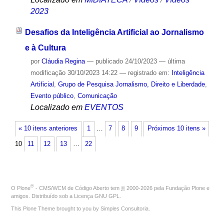
2023
Desafios da Inteligência Artificial ao Jornalismo
e à Cultura
por
Cláudia Regina
—
publicado
24/10/2023
—
última
modificação
30/10/2023 14:22
— registrado em:
Inteligência
Artificial
,
Grupo de Pesquisa Jornalismo, Direito e Liberdade
,
Evento público
,
Comunicação
Localizado em
EVENTOS
« 10 itens anteriores
1
…
7
8
9
Próximos 10 itens »
10
11
12
13
…
22
®
O
Plone
- CMS/WCM de Código Aberto
tem
©
2000-2026 pela
Fundação Plone
e
amigos. Distribuído sob a
Licença GNU GPL
.
This Plone Theme brought to you by
Simples Consultoria
.