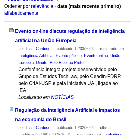
Ordenar por
relevância
·
data (mais recente primeiro)
·
alfabeticamente
Evento on-line discute regulação da inteligência
artificial na União Europeia
por
Thais Cardoso
—
publicado
12/03/2024
— registrado em:
Inteligência Artificial
,
Evento público
,
Evento online
,
União
Europeia
,
Direito
,
Polo Ribeirão Preto
Conferência integra projeto desenvolvido pelo
Grupo de Estudos TechLaw, pelo Ceadin-FDRP,
pelo C4AI-USP e pela iniciativa UAI, ligada ao
IEA
Localizado em
NOTÍCIAS
Regulação da Inteligência Artificial e impactos
na economia do Brasil
por
Thais Cardoso
—
publicado
19/02/2024
—
última
modificação
16/07/2025 16:31
— registrado em:
Inteligência