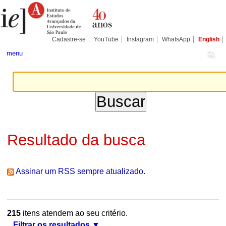
Ir
Ferramentas
Seções
para
Pessoais
o
conteúdo.
|
Cadastre-se
YouTube
Instagram
WhatsApp
English
Ir
para
menu
a
navegação
Resultado da busca
Assinar um RSS sempre atualizado.
215
itens atendem ao seu critério.
Filtrar os resultados