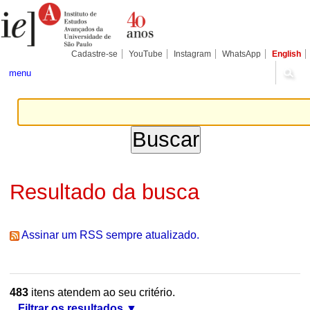
Ir
Ferramentas
Seções
para
Pessoais
o
conteúdo.
|
Cadastre-se
YouTube
Instagram
WhatsApp
English
Ir
para
menu
a
navegação
Resultado da busca
Assinar um RSS sempre atualizado.
483
itens atendem ao seu critério.
Filtrar os resultados