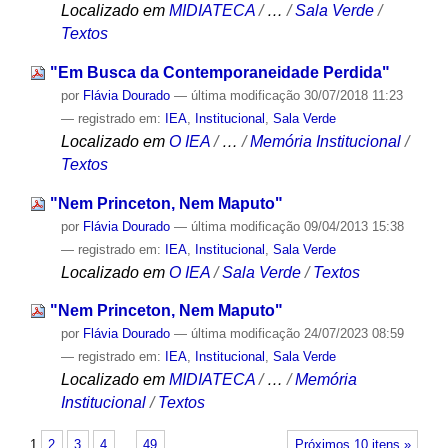
Localizado em
MIDIATECA
/
…
/
Sala Verde
/
Textos
"Em Busca da Contemporaneidade Perdida"
por
Flávia Dourado
—
última modificação
30/07/2018 11:23
— registrado em:
IEA
,
Institucional
,
Sala Verde
Localizado em
O IEA
/
…
/
Memória Institucional
/
Textos
"Nem Princeton, Nem Maputo"
por
Flávia Dourado
—
última modificação
09/04/2013 15:38
— registrado em:
IEA
,
Institucional
,
Sala Verde
Localizado em
O IEA
/
Sala Verde
/
Textos
"Nem Princeton, Nem Maputo"
por
Flávia Dourado
—
última modificação
24/07/2023 08:59
— registrado em:
IEA
,
Institucional
,
Sala Verde
Localizado em
MIDIATECA
/
…
/
Memória
Institucional
/
Textos
1
2
3
4
…
49
Próximos 10 itens »