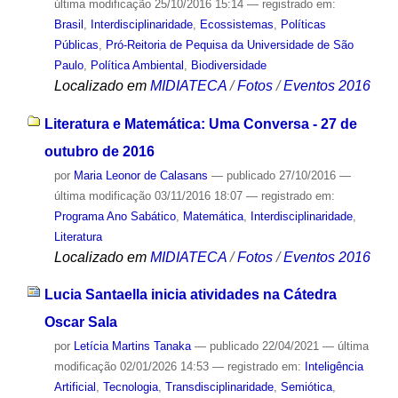
última modificação
25/10/2016 15:14
— registrado em:
Brasil
,
Interdisciplinaridade
,
Ecossistemas
,
Políticas
Públicas
,
Pró-Reitoria de Pequisa da Universidade de São
Paulo
,
Política Ambiental
,
Biodiversidade
Localizado em
MIDIATECA
/
Fotos
/
Eventos 2016
Literatura e Matemática: Uma Conversa - 27 de
outubro de 2016
por
Maria Leonor de Calasans
—
publicado
27/10/2016
—
última modificação
03/11/2016 18:07
— registrado em:
Programa Ano Sabático
,
Matemática
,
Interdisciplinaridade
,
Literatura
Localizado em
MIDIATECA
/
Fotos
/
Eventos 2016
Lucia Santaella inicia atividades na Cátedra
Oscar Sala
por
Letícia Martins Tanaka
—
publicado
22/04/2021
—
última
modificação
02/01/2026 14:53
— registrado em:
Inteligência
Artificial
,
Tecnologia
,
Transdisciplinaridade
,
Semiótica
,