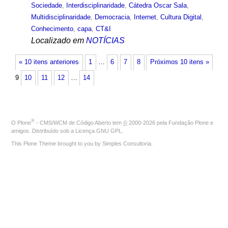
Sociedade
,
Interdisciplinaridade
,
Cátedra Oscar Sala
,
Multidisciplinaridade
,
Democracia
,
Internet
,
Cultura Digital
,
Conhecimento
,
capa
,
CT&I
Localizado em
NOTÍCIAS
« 10 itens anteriores
1
…
6
7
8
Próximos 10 itens »
9
10
11
12
…
14
®
O
Plone
- CMS/WCM de Código Aberto
tem
©
2000-2026 pela
Fundação Plone
e
amigos. Distribuído sob a
Licença GNU GPL
.
This Plone Theme brought to you by
Simples Consultoria
.