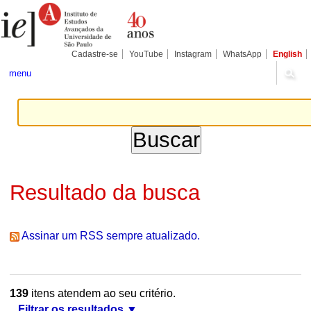
Ir
Ferramentas
Seções
para
Pessoais
o
conteúdo.
|
Cadastre-se
YouTube
Instagram
WhatsApp
English
Ir
para
menu
a
navegação
Resultado da busca
Assinar um RSS sempre atualizado.
139
itens atendem ao seu critério.
Filtrar os resultados