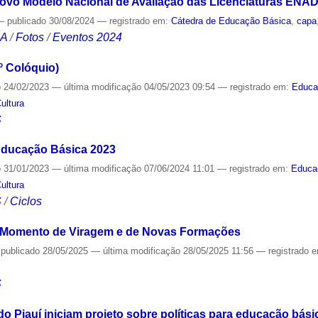
ovo Modelo Nacional de Avaliação das Licenciaturas ENADE
—
publicado
30/08/2024
— registrado em:
Cátedra de Educação Básica
,
capa
CA
/
Fotos
/
Eventos 2024
º Colóquio)
o
24/02/2023
—
última modificação
04/05/2023 09:54
— registrado em:
Educa
ultura
S
 Educação Básica 2023
o
31/01/2023
—
última modificação
07/06/2024 11:01
— registrado em:
Educa
ultura
S
/
Ciclos
: Momento de Viragem e de Novas Formações
—
publicado
28/05/2025
—
última modificação
28/05/2025 11:56
— registrado 
S
do Piauí iniciam projeto sobre políticas para educação bási