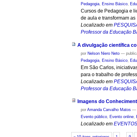
Pedagogia
,
Ensino Básico
,
Edu
Cursos de Pedagogia e lic
de aula e transformam as 
Localizado em
PESQUIS
Professor da Educação Bá
A divulgação científica 
por
Nelson Niero Neto
—
publi
Pedagogia
,
Ensino Básico
,
Edu
Em São Carlos, iniciati
para o trabalho de profe
Localizado em
PESQUIS
Professor da Educação Bá
Imagens do Conheciment
por
Amanda Carvalho Matos
Evento público
,
Evento online
,
Localizado em
EVENTO
« 10 itens anteriores
1
…
9