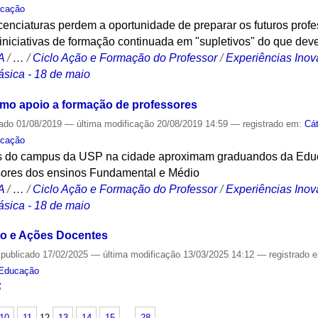
cação
enciaturas perdem a oportunidade de preparar os futuros profes
iniciativas de formação continuada em "supletivos" do que deve
A
/
…
/
Ciclo Ação e Formação do Professor
/
Experiências Ino
sica - 18 de maio
como apoio a formação de professores
cado
01/08/2019
—
última modificação
20/08/2019 14:59
— registrado em:
Cá
cação
vas do campus da USP na cidade aproximam graduandos da Edu
ssores dos ensinos Fundamental e Médio
A
/
…
/
Ciclo Ação e Formação do Professor
/
Experiências Ino
sica - 18 de maio
o e Ações Docentes
—
publicado
17/02/2025
—
última modificação
13/03/2025 14:12
— registrado 
Educação
S
10
11
12
13
14
15
…
28