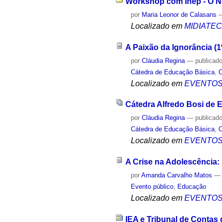
Workshop com Inep - O N
por
Maria Leonor de Calasans
Localizado em
MIDIATE
A Paixão da Ignorância (1
por
Cláudia Regina
—
publicad
Cátedra de Educação Básica
,
C
Localizado em
EVENTO
Cátedra Alfredo Bosi de
por
Cláudia Regina
—
publicad
Cátedra de Educação Básica
,
C
Localizado em
EVENTO
A Crise na Adolescência
por
Amanda Carvalho Matos
Evento público
,
Educação
Localizado em
EVENTO
IEA e Tribunal de Contas 