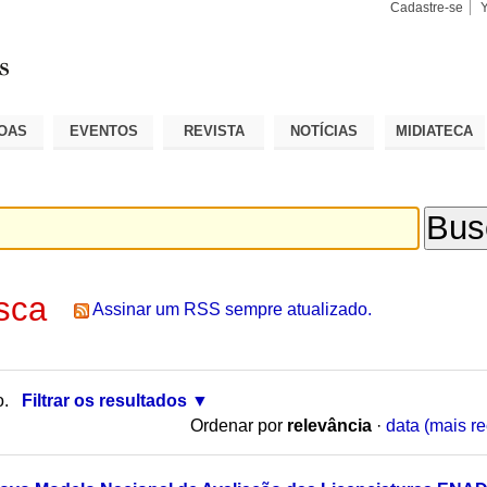
Cadastre-se
Busca
Busca
Avançad
OAS
EVENTOS
REVISTA
NOTÍCIAS
MIDIATECA
sca
Assinar um RSS sempre atualizado.
o.
Filtrar os resultados
Ordenar por
relevância
·
data (mais re