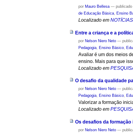
por
Mauro Bellesa
—
publicado
de Educação Básica
,
Ensino B
Localizado em
NOTÍCIA
Entre a criança e a polític
por
Nelson Niero Neto
—
publi
Pedagogia
,
Ensino Básico
,
Edu
Avaliar é um dos meios d
ensino. Mais para que is
Localizado em
PESQUIS
O desafio da qualidade p
por
Nelson Niero Neto
—
publi
Pedagogia
,
Ensino Básico
,
Edu
Valorizar a formação inic
Localizado em
PESQUIS
Os desafios da formação i
por
Nelson Niero Neto
—
publi