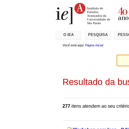
Ir
Ferramentas
Seções
para
Pessoais
o
conteúdo.
|
Ir
para
a
O IEA
PESQUISA
PESS
navegação
Você está aqui:
Página Inicial
Resultado da bu
277
itens atendem ao seu critéri