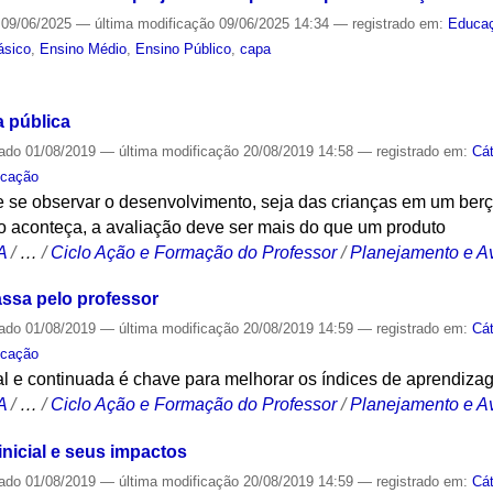
09/06/2025
—
última modificação
09/06/2025 14:34
— registrado em:
Educa
ásico
,
Ensino Médio
,
Ensino Público
,
capa
S
a pública
cado
01/08/2019
—
última modificação
20/08/2019 14:58
— registrado em:
Cá
cação
e se observar o desenvolvimento, seja das crianças em um ber
so aconteça, a avaliação deve ser mais do que um produto
A
/
…
/
Ciclo Ação e Formação do Professor
/
Planejamento e Av
assa pelo professor
cado
01/08/2019
—
última modificação
20/08/2019 14:59
— registrado em:
Cá
cação
ial e continuada é chave para melhorar os índices de aprendizag
A
/
…
/
Ciclo Ação e Formação do Professor
/
Planejamento e Av
nicial e seus impactos
cado
01/08/2019
—
última modificação
20/08/2019 14:59
— registrado em:
Cá