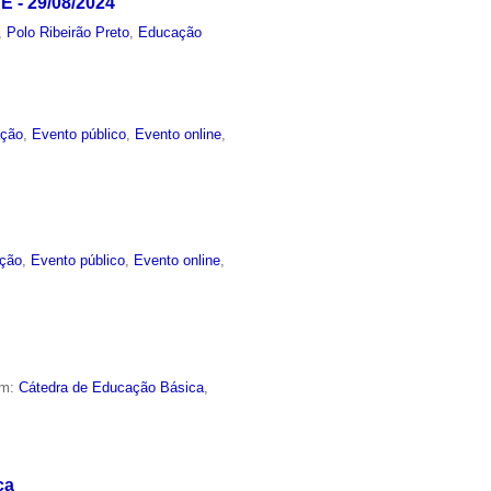
 - 29/08/2024
,
Polo Ribeirão Preto
,
Educação
ção
,
Evento público
,
Evento online
,
ção
,
Evento público
,
Evento online
,
em:
Cátedra de Educação Básica
,
ca