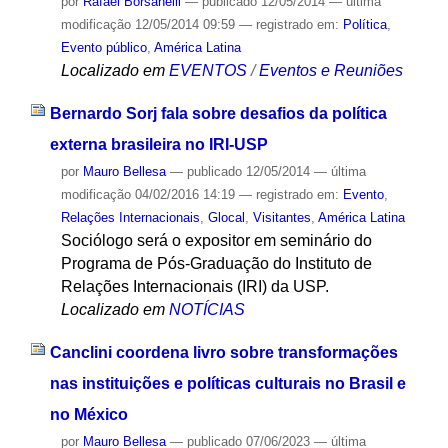
por
Rafael Borsanelli
—
publicado
12/05/2014
—
última
modificação
12/05/2014 09:59
— registrado em:
Política
,
Evento público
,
América Latina
Localizado em
EVENTOS
/
Eventos e Reuniões
Bernardo Sorj fala sobre desafios da política
externa brasileira no IRI-USP
por
Mauro Bellesa
—
publicado
12/05/2014
—
última
modificação
04/02/2016 14:19
— registrado em:
Evento
,
Relações Internacionais
,
Glocal
,
Visitantes
,
América Latina
Sociólogo será o expositor em seminário do
Programa de Pós-Graduação do Instituto de
Relações Internacionais (IRI) da USP.
Localizado em
NOTÍCIAS
Canclini coordena livro sobre transformações
nas instituições e políticas culturais no Brasil e
no México
por
Mauro Bellesa
—
publicado
07/06/2023
—
última