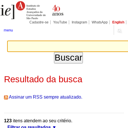
Ir
Ferramentas
Seções
para
Pessoais
o
conteúdo.
|
Cadastre-se
YouTube
Instagram
WhatsApp
English
Ir
para
menu
a
navegação
Resultado da busca
Assinar um RSS sempre atualizado.
123
itens atendem ao seu critério.
Filtrar os resultados