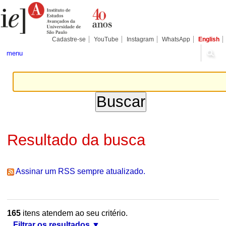
Ir
Ferramentas
Seções
para
Pessoais
o
conteúdo.
|
Cadastre-se
YouTube
Instagram
WhatsApp
English
Ir
para
menu
a
navegação
Resultado da busca
Assinar um RSS sempre atualizado.
165
itens atendem ao seu critério.
Filtrar os resultados