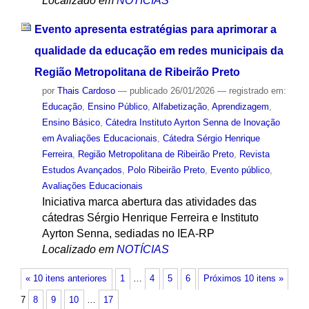
Localizado em
NOTÍCIAS
Evento apresenta estratégias para aprimorar a
qualidade da educação em redes municipais da
Região Metropolitana de Ribeirão Preto
por
Thais Cardoso
—
publicado
26/01/2026
— registrado em:
Educação
,
Ensino Público
,
Alfabetização
,
Aprendizagem
,
Ensino Básico
,
Cátedra Instituto Ayrton Senna de Inovação
em Avaliações Educacionais
,
Cátedra Sérgio Henrique
Ferreira
,
Região Metropolitana de Ribeirão Preto
,
Revista
Estudos Avançados
,
Polo Ribeirão Preto
,
Evento público
,
Avaliações Educacionais
Iniciativa marca abertura das atividades das
cátedras Sérgio Henrique Ferreira e Instituto
Ayrton Senna, sediadas no IEA-RP
Localizado em
NOTÍCIAS
« 10 itens anteriores
1
…
4
5
6
Próximos 10 itens »
7
8
9
10
…
17