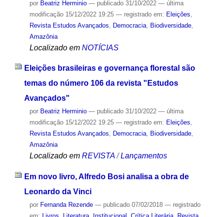
por
Beatriz Herminio
—
publicado
31/10/2022
—
última
modificação
15/12/2022 19:25
— registrado em:
Eleições
,
Revista Estudos Avançados
,
Democracia
,
Biodiversidade
,
Amazônia
Localizado em
NOTÍCIAS
Eleições brasileiras e governança florestal são
temas do número 106 da revista "Estudos
Avançados"
por
Beatriz Herminio
—
publicado
31/10/2022
—
última
modificação
15/12/2022 19:25
— registrado em:
Eleições
,
Revista Estudos Avançados
,
Democracia
,
Biodiversidade
,
Amazônia
Localizado em
REVISTA
/
Lançamentos
Em novo livro, Alfredo Bosi analisa a obra de
Leonardo da Vinci
por
Fernanda Rezende
—
publicado
07/02/2018
— registrado
em:
Livros
,
Literatura
,
Institucional
,
Crítica Literária
,
Revista