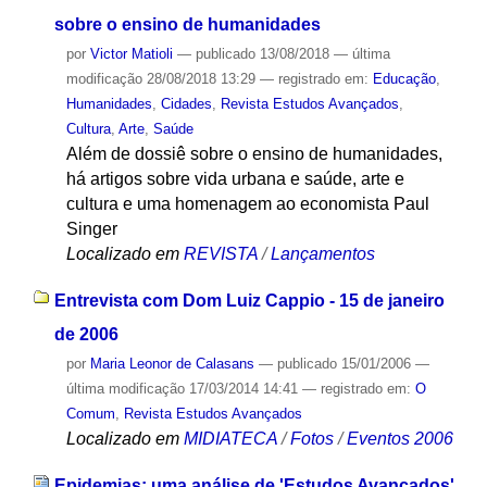
sobre o ensino de humanidades
por
Victor Matioli
—
publicado
13/08/2018
—
última
modificação
28/08/2018 13:29
— registrado em:
Educação
,
Humanidades
,
Cidades
,
Revista Estudos Avançados
,
Cultura
,
Arte
,
Saúde
Além de dossiê sobre o ensino de humanidades,
há artigos sobre vida urbana e saúde, arte e
cultura e uma homenagem ao economista Paul
Singer
Localizado em
REVISTA
/
Lançamentos
Entrevista com Dom Luiz Cappio - 15 de janeiro
de 2006
por
Maria Leonor de Calasans
—
publicado
15/01/2006
—
última modificação
17/03/2014 14:41
— registrado em:
O
Comum
,
Revista Estudos Avançados
Localizado em
MIDIATECA
/
Fotos
/
Eventos 2006
Epidemias: uma análise de 'Estudos Avançados'