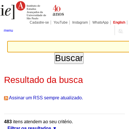
Ir
Ferramentas
Seções
para
Pessoais
o
conteúdo.
|
Cadastre-se
YouTube
Instagram
WhatsApp
English
Ir
para
menu
a
navegação
Resultado da busca
Assinar um RSS sempre atualizado.
483
itens atendem ao seu critério.
Filtrar os resultados