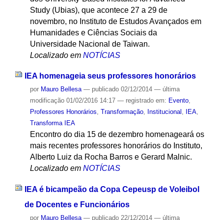
Study (Ubias), que acontece 27 a 29 de
novembro, no Instituto de Estudos Avançados em
Humanidades e Ciências Sociais da
Universidade Nacional de Taiwan.
Localizado em
NOTÍCIAS
IEA homenageia seus professores honorários
por
Mauro Bellesa
—
publicado
02/12/2014
—
última
modificação
01/02/2016 14:17
— registrado em:
Evento
,
Professores Honorários
,
Transformação
,
Institucional
,
IEA
,
Transforma IEA
Encontro do dia 15 de dezembro homenageará os
mais recentes professores honorários do Instituto,
Alberto Luiz da Rocha Barros e Gerard Malnic.
Localizado em
NOTÍCIAS
IEA é bicampeão da Copa Cepeusp de Voleibol
de Docentes e Funcionários
por
Mauro Bellesa
—
publicado
22/12/2014
—
última