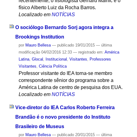
recentemente, o fisiologista Gerhard Malnic e o
físico Alberto Luiz da Rocha Barros.
Localizado em
NOTÍCIAS
O sociólogo Bernardo Sorj agora integra a
Brookings Institution
por
Mauro Bellesa
—
publicado
19/01/2015
—
última
modificação
04/02/2016 12:33
— registrado em:
América
Latina
,
Glocal
,
Institucional
,
Visitantes
,
Professores
Visitantes
,
Ciência Política
Professor visitante do IEA torna-se membro
correspondente sênior do programa sobre a
América Latina de centro de pesquisa dos EUA.
Localizado em
NOTÍCIAS
Vice-diretor do IEA Carlos Roberto Ferreira
Brandão é o novo presidente do Instituto
Brasileiro de Museus
por
Mauro Bellesa
—
publicado
20/01/2015
—
última