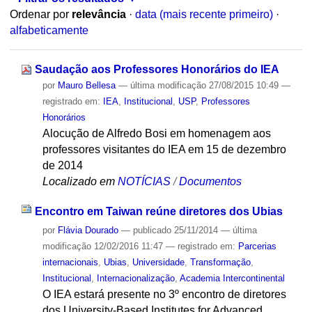
Ordenar por
relevância
·
data (mais recente primeiro)
·
alfabeticamente
Saudação aos Professores Honorários do IEA
por
Mauro Bellesa
—
última modificação
27/08/2015 10:49
—
registrado em:
IEA
,
Institucional
,
USP
,
Professores
Honorários
Alocução de Alfredo Bosi em homenagem aos
professores visitantes do IEA em 15 de dezembro
de 2014
Localizado em
NOTÍCIAS
/
Documentos
Encontro em Taiwan reúne diretores dos Ubias
por
Flávia Dourado
—
publicado
25/11/2014
—
última
modificação
12/02/2016 11:47
— registrado em:
Parcerias
internacionais
,
Ubias
,
Universidade
,
Transformação
,
Institucional
,
Internacionalização
,
Academia Intercontinental
O IEA estará presente no 3º encontro de diretores
dos University-Based Institutes for Advanced