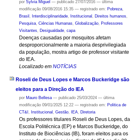
por
Sylvia Miguel
—
publicado
27/07/2016
—
última
modificação
09/08/2016 15:35
— registrado em:
Pobreza
,
Brasil
,
Interdisciplinaridade
,
Institucional
,
Direitos humanos
,
Pesquisa
,
Ciências Humanas
,
Globalização
,
Professores
Visitantes
,
Desigualdade
,
capa
Doenças causadas por mosquitos afetam
desproporcionalmente a maioria desprivilegiada
da população, mostra artigo de professor visitante
do IEA.
Localizado em
NOTÍCIAS
Roseli de Deus Lopes e Marcos Buckeridge são
eleitos para a Direção do IEA
por
Mauro Bellesa
—
publicado
25/03/2024
—
última
modificação
09/01/2025 12:22
— registrado em:
Politica de
CT&I
,
Institucional
,
Gestão
,
IEA
,
Diretoria
Os professores titulares Roseli de Deus Lopes, da
Escola Politécnica (EP) e Marcos Buckeridge, do
Instituto de Biociências (IB), foram eleitos para os