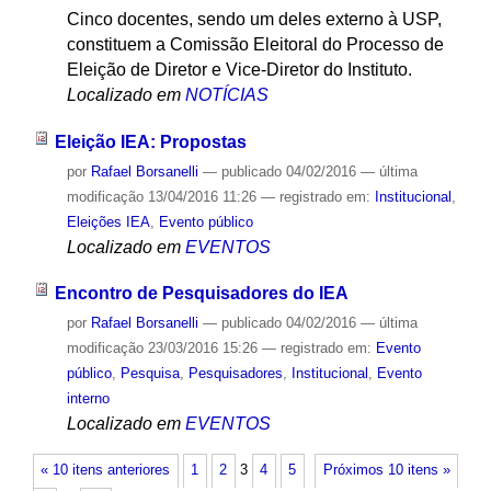
Cinco docentes, sendo um deles externo à USP,
constituem a Comissão Eleitoral do Processo de
Eleição de Diretor e Vice-Diretor do Instituto.
Localizado em
NOTÍCIAS
Eleição IEA: Propostas
por
Rafael Borsanelli
—
publicado
04/02/2016
—
última
modificação
13/04/2016 11:26
— registrado em:
Institucional
,
Eleições IEA
,
Evento público
Localizado em
EVENTOS
Encontro de Pesquisadores do IEA
por
Rafael Borsanelli
—
publicado
04/02/2016
—
última
modificação
23/03/2016 15:26
— registrado em:
Evento
público
,
Pesquisa
,
Pesquisadores
,
Institucional
,
Evento
interno
Localizado em
EVENTOS
« 10 itens anteriores
1
2
3
4
5
Próximos 10 itens »