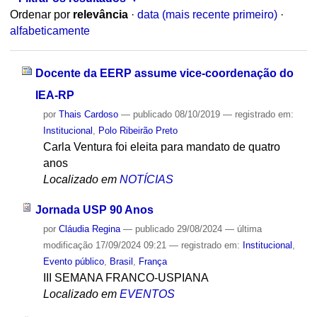
Ordenar por
relevância
·
data (mais recente primeiro)
·
alfabeticamente
Docente da EERP assume vice-coordenação do
IEA-RP
por
Thais Cardoso
—
publicado
08/10/2019
— registrado em:
Institucional
,
Polo Ribeirão Preto
Carla Ventura foi eleita para mandato de quatro
anos
Localizado em
NOTÍCIAS
Jornada USP 90 Anos
por
Cláudia Regina
—
publicado
29/08/2024
—
última
modificação
17/09/2024 09:21
— registrado em:
Institucional
,
Evento público
,
Brasil
,
França
III SEMANA FRANCO-USPIANA
Localizado em
EVENTOS