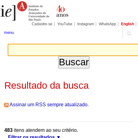
Ir
Ferramentas
Seções
para
Pessoais
o
conteúdo.
|
Cadastre-se
YouTube
Instagram
WhatsApp
English
Ir
para
menu
a
navegação
Resultado da busca
Assinar um RSS sempre atualizado.
483
itens atendem ao seu critério.
Filtrar os resultados