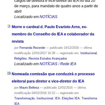
cargos de diretora e vice-diretor do IEA no dia 20
de março, para mandato de quatro anos a partir de
abril
Localizado em
NOTÍCIAS
Morre o cardeal d. Paulo Evaristo Arns, ex-
membro do Conselho do IEA e colaborador da
revista
por
Fernanda Rezende
—
publicado
14/12/2016
—
última
modificação
12/01/2017 16:38
— registrado em:
Institucional
,
Religiões
,
Revista Estudos Avançados
Localizado em
NOTÍCIAS
/
Rede IEA
Nomeada comissão que conduzirá o processo
eleitoral para diretor e vice-diretor do IEA
por
Mauro Bellesa
—
publicado
12/01/2016
—
última
modificação
04/02/2016 10:22
— registrado em:
Transformação
,
Institucional
,
IEA
,
Eleições IEA
,
Transforma
IEA