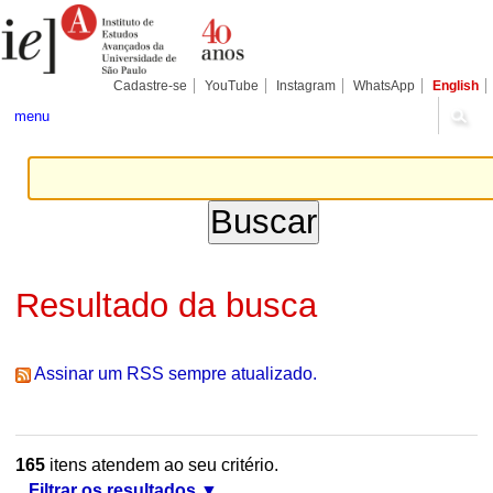
Ir
Ferramentas
Seções
para
Pessoais
o
conteúdo.
|
Cadastre-se
YouTube
Instagram
WhatsApp
English
Ir
para
menu
a
navegação
Resultado da busca
Assinar um RSS sempre atualizado.
165
itens atendem ao seu critério.
Filtrar os resultados