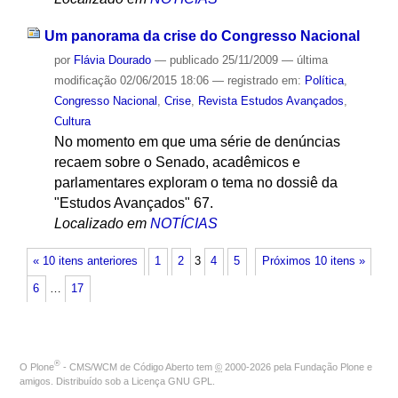
Um panorama da crise do Congresso Nacional
por
Flávia Dourado
—
publicado
25/11/2009
—
última
modificação
02/06/2015 18:06
— registrado em:
Política
,
Congresso Nacional
,
Crise
,
Revista Estudos Avançados
,
Cultura
No momento em que uma série de denúncias
recaem sobre o Senado, acadêmicos e
parlamentares exploram o tema no dossiê da
"Estudos Avançados" 67.
Localizado em
NOTÍCIAS
« 10 itens anteriores
1
2
3
4
5
Próximos 10 itens »
6
…
17
®
O
Plone
- CMS/WCM de Código Aberto
tem
©
2000-2026 pela
Fundação Plone
e
amigos. Distribuído sob a
Licença GNU GPL
.