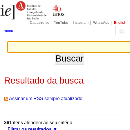
Ir
Ferramentas
Seções
para
Pessoais
o
conteúdo.
|
Cadastre-se
YouTube
Instagram
WhatsApp
English
Ir
para
menu
a
navegação
Resultado da busca
Assinar um RSS sempre atualizado.
361
itens atendem ao seu critério.
Filtrar os resultados