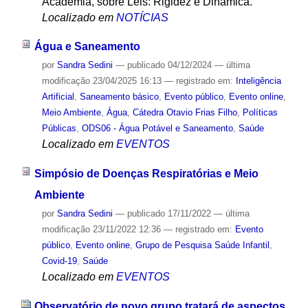
Academia, sobre Leis: Rigidez e Dinâmica.
Localizado em
NOTÍCIAS
Água e Saneamento
por
Sandra Sedini
—
publicado
04/12/2024
—
última
modificação
23/04/2025 16:13
— registrado em:
Inteligência
Artificial
,
Saneamento básico
,
Evento público
,
Evento online
,
Meio Ambiente
,
Água
,
Cátedra Otavio Frias Filho
,
Políticas
Públicas
,
ODS06 - Água Potável e Saneamento
,
Saúde
Localizado em
EVENTOS
Simpósio de Doenças Respiratórias e Meio
Ambiente
por
Sandra Sedini
—
publicado
17/11/2022
—
última
modificação
23/11/2022 12:36
— registrado em:
Evento
público
,
Evento online
,
Grupo de Pesquisa Saúde Infantil
,
Covid-19
,
Saúde
Localizado em
EVENTOS
Observatório de novo grupo tratará de aspectos