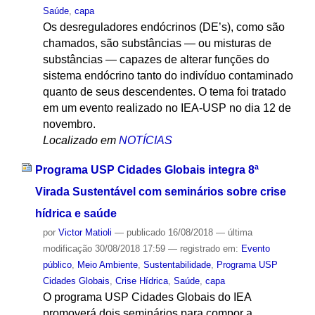
Saúde
,
capa
Os desreguladores endócrinos (DE’s), como são
chamados, são substâncias — ou misturas de
substâncias — capazes de alterar funções do
sistema endócrino tanto do indivíduo contaminado
quanto de seus descendentes. O tema foi tratado
em um evento realizado no IEA-USP no dia 12 de
novembro.
Localizado em
NOTÍCIAS
Programa USP Cidades Globais integra 8ª
Virada Sustentável com seminários sobre crise
hídrica e saúde
por
Victor Matioli
—
publicado
16/08/2018
—
última
modificação
30/08/2018 17:59
— registrado em:
Evento
público
,
Meio Ambiente
,
Sustentabilidade
,
Programa USP
Cidades Globais
,
Crise Hídrica
,
Saúde
,
capa
O programa USP Cidades Globais do IEA
promoverá dois seminários para compor a