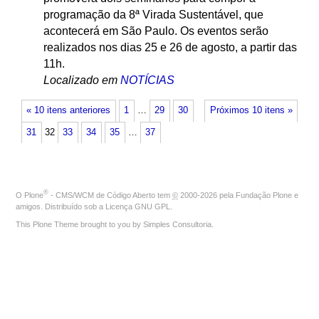
programação da 8ª Virada Sustentável, que
acontecerá em São Paulo. Os eventos serão
realizados nos dias 25 e 26 de agosto, a partir das
11h.
Localizado em
NOTÍCIAS
« 10 itens anteriores
1
…
29
30
Próximos 10 itens »
31
32
33
34
35
…
37
®
O
Plone
- CMS/WCM de Código Aberto
tem
©
2000-2026 pela
Fundação Plone
e
amigos. Distribuído sob a
Licença GNU GPL
.
This Plone Theme brought to you by
Simples Consultoria
.