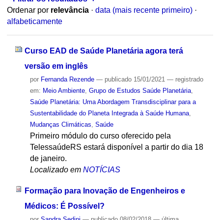
Ordenar por
relevância
·
data (mais recente primeiro)
·
alfabeticamente
Curso EAD de Saúde Planetária agora terá
versão em inglês
por
Fernanda Rezende
—
publicado
15/01/2021
— registrado
em:
Meio Ambiente
,
Grupo de Estudos Saúde Planetária
,
Saúde Planetária: Uma Abordagem Transdisciplinar para a
Sustentabilidade do Planeta Integrada à Saúde Humana
,
Mudanças Climáticas
,
Saúde
Primeiro módulo do curso oferecido pela
TelessaúdeRS estará disponível a partir do dia 18
de janeiro.
Localizado em
NOTÍCIAS
Formação para Inovação de Engenheiros e
Médicos: É Possível?
por
Sandra Sedini
—
publicado
08/02/2018
—
última