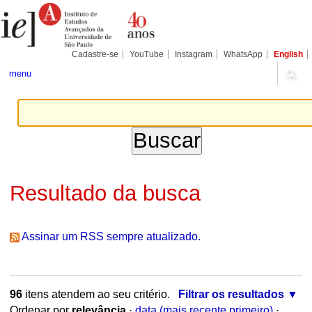
Ir
Ferramentas
Seções
para
Pessoais
o
conteúdo.
|
Cadastre-se
YouTube
Instagram
WhatsApp
English
Ir
para
menu
a
navegação
Resultado da busca
Assinar um RSS sempre atualizado.
96
itens atendem ao seu critério.
Filtrar os resultados
Ordenar por
relevância
·
data (mais recente primeiro)
·