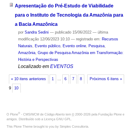
Apresentação do Pré-Estudo de Viabilidade
para o Instituto de Tecnologia da Amazônia para
a Bacia Amazônica
por
Sandra Sedini
—
publicado
15/06/2022
—
última
modificação
12/06/2023 10:10
— registrado em:
Recursos
Naturais
,
Evento público
,
Evento online
,
Pesquisa
,
Amazônia
,
Grupo de Pesquisa Amazônia em Transformação:
História e Perspectivas
Localizado em
EVENTOS
« 10 itens anteriores
1
…
6
7
8
Próximos 6 itens »
9
10
®
O
Plone
- CMS/WCM de Código Aberto
tem
©
2000-2026 pela
Fundação Plone
e
amigos. Distribuído sob a
Licença GNU GPL
.
This Plone Theme brought to you by
Simples Consultoria
.