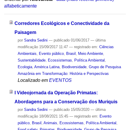
alfabeticamente
Corredores Ecológicos e Conectividade da
Paisagem
por
Sandra Sedini
—
publicado
01/06/2017
—
última
modificação
15/09/2017 11:47
— registrado em:
Ciências
Ambientais
,
Evento público
,
Brasil
,
Meio Ambiente
,
Sustentabilidade
,
Ecossistemas
,
Política Ambiental
,
Ecologia
,
América Latina
,
Biodiversidade
,
Grupo de Pesquisa
Amazônia em Transformação: História e Perspectivas
Localizado em
EVENTOS
I Videojornada da Operação Primatas:
Abordagens para a Conservação dos Muriquis
por
Sandra Sedini
—
publicado
15/05/2020
—
última
modificação
18/08/2021 15:45
— registrado em:
Evento
público
,
Brasil
,
Animais
,
Ecossistemas
,
Política Ambiental
,
Food safety
,
Primatas
,
Biodiversidade
,
Grupo de Pesquisa