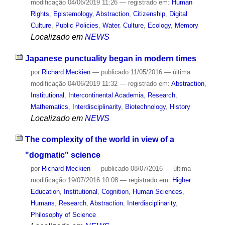
modificação
04/06/2019 11:26
— registrado em:
Human
Rights
,
Epistemology
,
Abstraction
,
Citizenship
,
Digital
Culture
,
Public Policies
,
Water
,
Culture
,
Ecology
,
Memory
Localizado em
NEWS
Japanese punctuality began in modern times
por
Richard Meckien
—
publicado
11/05/2016
—
última
modificação
04/06/2019 11:32
— registrado em:
Abstraction
,
Institutional
,
Intercontinental Academia
,
Research
,
Mathematics
,
Interdisciplinarity
,
Biotechnology
,
History
Localizado em
NEWS
The complexity of the world in view of a
"dogmatic" science
por
Richard Meckien
—
publicado
08/07/2016
—
última
modificação
19/07/2016 10:08
— registrado em:
Higher
Education
,
Institutional
,
Cognition
,
Human Sciences
,
Humans
,
Research
,
Abstraction
,
Interdisciplinarity
,
Philosophy of Science