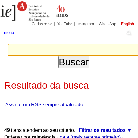
Ir
Ferramentas
Seções
para
Pessoais
o
conteúdo.
|
Cadastre-se
YouTube
Instagram
WhatsApp
English
Ir
para
menu
a
navegação
Resultado da busca
Assinar um RSS sempre atualizado.
49
itens atendem ao seu critério.
Filtrar os resultados
Ordenar por
relevância
·
data (mais recente primeiro)
·