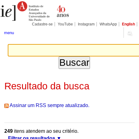
Ir
Ferramentas
Seções
para
Pessoais
o
conteúdo.
|
Cadastre-se
YouTube
Instagram
WhatsApp
English
Ir
para
menu
a
navegação
Resultado da busca
Assinar um RSS sempre atualizado.
249
itens atendem ao seu critério.
Filtrar os resultados