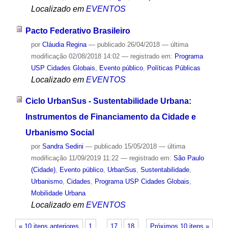
Localizado em
EVENTOS
Pacto Federativo Brasileiro
por
Cláudia Regina
—
publicado
26/04/2018
—
última
modificação
02/08/2018 14:02
— registrado em:
Programa
USP Cidades Globais
,
Evento público
,
Políticas Públicas
Localizado em
EVENTOS
Ciclo UrbanSus - Sustentabilidade Urbana:
Instrumentos de Financiamento da Cidade e
Urbanismo Social
por
Sandra Sedini
—
publicado
15/05/2018
—
última
modificação
11/09/2019 11:22
— registrado em:
São Paulo
(Cidade)
,
Evento público
,
UrbanSus
,
Sustentabilidade
,
Urbanismo
,
Cidades
,
Programa USP Cidades Globais
,
Mobilidade Urbana
Localizado em
EVENTOS
« 10 itens anteriores
1
…
17
18
Próximos 10 itens »