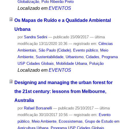
Globalização
,
Polo Ribeirão Preto
Localizado em
EVENTOS
Os Mapas de Ruído e a Qualidade Ambiental
Urbana
por
Sandra Sedini
—
publicado
15/09/2017
—
última
modificação
13/11/2020 10:36
— registrado em:
Ciências
Ambientais
,
São Paulo (Cidade)
,
Evento público
,
Meio
Ambiente
,
Sustentabilidade
,
Urbanismo
,
Cidades
,
Programa
USP Cidades Globais
,
Mobilidade Urbana
,
Poluição
Localizado em
EVENTOS
Designing and managing the urban forest for
the 21st century: lessons from Melbourne,
Australia
por
Rafael Borsanelli
—
publicado
25/10/2017
—
última
modificação
30/10/2017 10:56
— registrado em:
Evento
público
,
Meio Ambiente
,
Ecossistemas
,
Grupo de Estudo em
Agricultura Urbana
,
Programa USP Cidades Globais
,