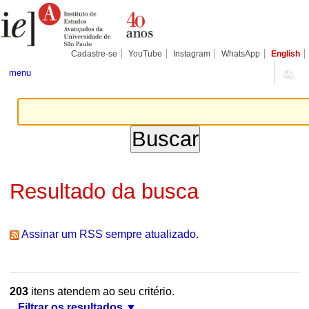
Ir
Ferramentas
Seções
para
Pessoais
o
conteúdo.
|
Cadastre-se
YouTube
Instagram
WhatsApp
English
Ir
para
menu
a
navegação
Resultado da busca
Assinar um RSS sempre atualizado.
203
itens atendem ao seu critério.
Filtrar os resultados