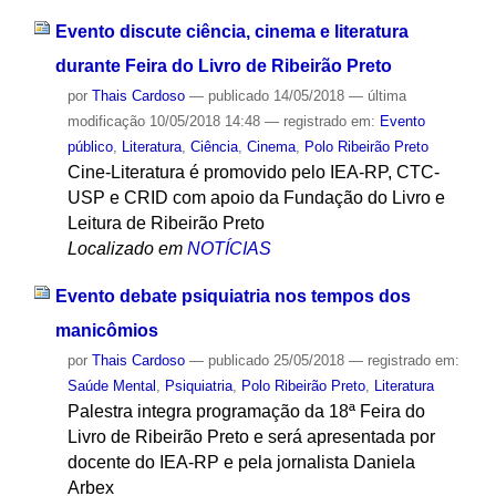
Evento discute ciência, cinema e literatura
durante Feira do Livro de Ribeirão Preto
por
Thais Cardoso
—
publicado
14/05/2018
—
última
modificação
10/05/2018 14:48
— registrado em:
Evento
público
,
Literatura
,
Ciência
,
Cinema
,
Polo Ribeirão Preto
Cine-Literatura é promovido pelo IEA-RP, CTC-
USP e CRID com apoio da Fundação do Livro e
Leitura de Ribeirão Preto
Localizado em
NOTÍCIAS
Evento debate psiquiatria nos tempos dos
manicômios
por
Thais Cardoso
—
publicado
25/05/2018
— registrado em:
Saúde Mental
,
Psiquiatria
,
Polo Ribeirão Preto
,
Literatura
Palestra integra programação da 18ª Feira do
Livro de Ribeirão Preto e será apresentada por
docente do IEA-RP e pela jornalista Daniela
Arbex