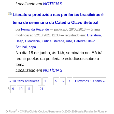
Localizado em
NOTÍCIAS
Literatura produzida nas periferias brasileiras é
tema de seminário da Cátedra Olavo Setubal
por
Fernanda Rezende
—
publicado
28/05/2018
—
última
modificação
22/10/2021 11:33
— registrado em:
Literatura
,
Dasp
,
Cidadania
,
Crítica Literária
,
Arte
,
Cátedra Olavo
Setubal
,
capa
No dia 18 de junho, às 14h, seminário no IEA irá
reunir poetas da periferia e estudiosos sobre o
tema.
Localizado em
NOTÍCIAS
« 10 itens anteriores
1
…
5
6
7
Próximos 10 itens »
8
9
10
11
…
21
®
O
Plone
- CMS/WCM de Código Aberto
tem
©
2000-2026 pela
Fundação Plone
e