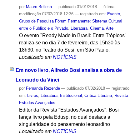
por
Mauro Bellesa
—
publicado
31/01/2018
—
última
modificação
07/02/2018 12:36
— registrado em:
Evento
,
Grupo de Pesquisa Fórum Permanente: Sistema Cultural
entre o Público e o Privado
,
Literatura
,
Cinema
,
Arte
O evento "Ready Made in Brasil: Entre Trópicos"
realiza-se no dia 7 de fevereiro, das 15h30 às
18h30, no Teatro do Sesi, em São Paulo.
Localizado em
NOTÍCIAS
Em novo livro, Alfredo Bosi analisa a obra de
Leonardo da Vinci
por
Fernanda Rezende
—
publicado
07/02/2018
— registrado
em:
Livros
,
Literatura
,
Institucional
,
Crítica Literária
,
Revista
Estudos Avançados
Editor da Revista "Estudos Avançados", Bosi
lança livro pela Edusp, no qual destaca a
singularidade do pensamento leonardino
Localizado em
NOTÍCIAS