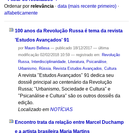
Ordenar por
relevância
·
data (mais recente primeiro)
·
alfabeticamente
100 anos da Revolução Russa é tema da revista
'Estudos Avançados' 91
por
Mauro Bellesa
—
publicado
18/12/2017
—
última
modificação
02/02/2018 10:59
— registrado em:
Revolução
Russa
,
Interdisciplinaridade
,
Literatura
,
Psicanálise
,
Urbanismo
,
Rússia
,
Revista Estudos Avançados
,
Cultura
A revista "Estudos Avançados" 91 dedica seu
dossiê principal ao centenário da Revolução
Russa; "Urbanismo, Sociedade e Cultura" e
"Psicanálise e Cultura" são os outros dossiês da
edição.
Localizado em
NOTÍCIAS
Encontro trata da relação entre Marcel Duchamp
e a artista brasileira Maria Martins