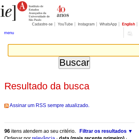
Ir
Ferramentas
Seções
para
Pessoais
o
conteúdo.
|
Cadastre-se
YouTube
Instagram
WhatsApp
English
Ir
para
menu
a
navegação
Resultado da busca
Assinar um RSS sempre atualizado.
96
itens atendem ao seu critério.
Filtrar os resultados
Ordenar por
relevância
·
data (mais recente primeiro)
·