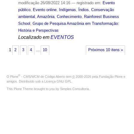
modificação
26/08/2022 14:16
— registrado em:
Evento
público
,
Evento online
,
Indígenas
,
Índios
,
Conservação
ambiental
,
Amazônia
,
Conhecimento
,
Rainforest Business
School
,
Grupo de Pesquisa Amazônia em Transformação:
História e Perspectivas
Localizado em
EVENTOS
1
2
3
4
…
10
Próximos 10 itens »
®
O
Plone
- CMS/WCM de Código Aberto
tem
©
2000-2026 pela
Fundação Plone
e
amigos. Distribuído sob a
Licença GNU GPL
.
This Plone Theme brought to you by
Simples Consultoria
.