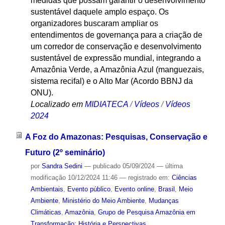
medidas que possam garantir o desenvolvimento
sustentável daquele amplo espaço. Os
organizadores buscaram ampliar os
entendimentos de governança para a criação de
um corredor de conservação e desenvolvimento
sustentável de expressão mundial, integrando a
Amazônia Verde, a Amazônia Azul (manguezais,
sistema recifal) e o Alto Mar (Acordo BBNJ da
ONU).
Localizado em
MIDIATECA
/
Vídeos
/
Vídeos
2024
A Foz do Amazonas: Pesquisas, Conservação e
Futuro (2º seminário)
por
Sandra Sedini
—
publicado
05/09/2024
—
última
modificação
10/12/2024 11:46
— registrado em:
Ciências
Ambientais
,
Evento público
,
Evento online
,
Brasil
,
Meio
Ambiente
,
Ministério do Meio Ambiente
,
Mudanças
Climáticas
,
Amazônia
,
Grupo de Pesquisa Amazônia em
Transformação: História e Perspectivas