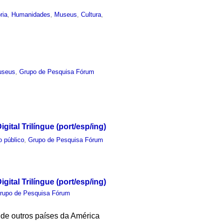
ria
,
Humanidades
,
Museus
,
Cultura
,
useus
,
Grupo de Pesquisa Fórum
ital Trilíngue (port/esp/ing)
o público
,
Grupo de Pesquisa Fórum
ital Trilíngue (port/esp/ing)
rupo de Pesquisa Fórum
 de outros países da América