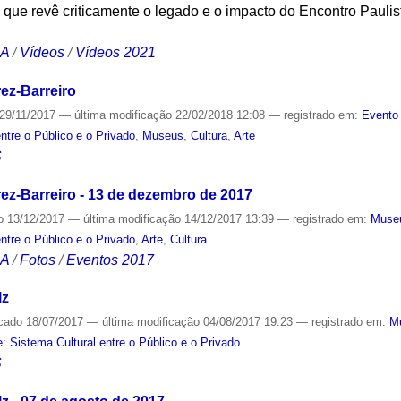
vro que revê criticamente o legado e o impacto do Encontro Pauli
CA
/
Vídeos
/
Vídeos 2021
ez-Barreiro
29/11/2017
—
última modificação
22/02/2018 12:08
— registrado em:
Evento 
ntre o Público e o Privado
,
Museus
,
Cultura
,
Arte
S
ez-Barreiro - 13 de dezembro de 2017
o
13/12/2017
—
última modificação
14/12/2017 13:39
— registrado em:
Muse
ntre o Público e o Privado
,
Arte
,
Cultura
CA
/
Fotos
/
Eventos 2017
lz
icado
18/07/2017
—
última modificação
04/08/2017 19:23
— registrado em:
M
Sistema Cultural entre o Público e o Privado
S