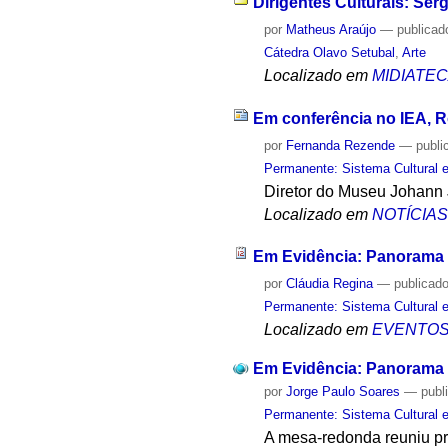
Dirigentes Culturais: Sér
por
Matheus Araújo
—
publicad
Cátedra Olavo Setubal
,
Arte
Localizado em
MIDIATE
Em conferência no IEA, 
por
Fernanda Rezende
—
publi
Permanente: Sistema Cultural e
Diretor do Museu Johann J
Localizado em
NOTÍCIA
Em Evidência: Panorama Re
por
Cláudia Regina
—
publicad
Permanente: Sistema Cultural e
Localizado em
EVENTO
Em Evidência: Panorama Re
por
Jorge Paulo Soares
—
publ
Permanente: Sistema Cultural e
A mesa-redonda reuniu pro