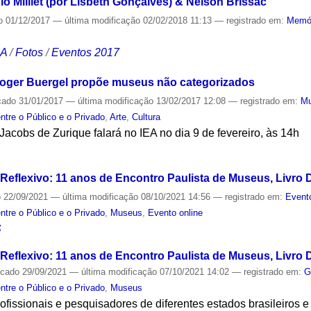
gio Milliet (por Lisbeth Gonçalves) & Nelson Brissac
o
01/12/2017
—
última modificação
02/02/2018 11:13
— registrado em:
Memó
CA
/
Fotos
/
Eventos 2017
Roger Buergel propõe museus não categorizados
cado
31/01/2017
—
última modificação
13/02/2017 12:08
— registrado em:
M
ntre o Público e o Privado
,
Arte
,
Cultura
acobs de Zurique falará no IEA no dia 9 de fevereiro, às 14h
S
flexivo: 11 anos de Encontro Paulista de Museus, Livro Dig
o
22/09/2021
—
última modificação
08/10/2021 14:56
— registrado em:
Event
ntre o Público e o Privado
,
Museus
,
Evento online
S
flexivo: 11 anos de Encontro Paulista de Museus, Livro Dig
icado
29/09/2021
—
última modificação
07/10/2021 14:02
— registrado em:
G
ntre o Público e o Privado
,
Museus
fissionais e pesquisadores de diferentes estados brasileiros e