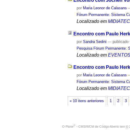
Encontro com Jochen Volz
por
Maria Leonor de Calasans
Fórum Permanente: Sistema Cult
Localizado em
MIDIATE
Encontro com Paulo Herk
por
Sandra Sedini
—
publicado
Pesquisa Fórum Permanente: Sis
Localizado em
EVENTO
Encontro com Paulo Herke
por
Maria Leonor de Calasans
Fórum Permanente: Sistema Cult
Localizado em
MIDIATE
« 10 itens anteriores
1
2
3
®
O
Plone
- CMS/WCM de Código Aberto
tem
©
2