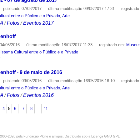
 - 07 de agosto de 2017
—
publicado
07/08/2017
—
última modificação
09/08/2017 17:31
— registrad
ural entre o Público e o Privado
,
Arte
CA
/
Fotos
/
Eventos 2017
enhoff
04/05/2016
—
última modificação
18/07/2017 11:33
— registrado em:
Museu
tema Cultural entre o Público e o Privado
S
nhoff - 9 de maio de 2016
—
publicado
09/05/2016
—
última modificação
16/05/2016 16:10
— registrad
ural entre o Público e o Privado
,
Arte
CA
/
Fotos
/
Eventos 2016
4
5
6
7
8
…
11
000-2026 pela
Fundação Plone
e amigos. Distribuído sob a
Licença GNU GPL
.