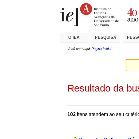
Ir
Ferramentas
Seções
para
Pessoais
o
conteúdo.
|
Ir
para
a
O IEA
PESQUISA
PESS
navegação
Você está aqui:
Página Inicial
Resultado da bu
102
itens atendem ao seu critéri