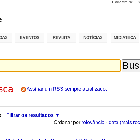
Cadastre-se
Busca
Busca
Avançad
OAS
EVENTOS
REVISTA
NOTÍCIAS
MIDIATECA
sca
Assinar um RSS sempre atualizado.
o.
Filtrar os resultados
Ordenar por
relevância
·
data (mais rec