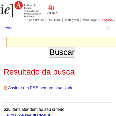
Ir
Ferramentas
Seções
para
Pessoais
o
conteúdo.
|
Cadastre-se
YouTube
Instagram
WhatsApp
English
Ir
para
menu
a
navegação
Resultado da busca
Assinar um RSS sempre atualizado.
626
itens atendem ao seu critério.
Filtrar os resultados