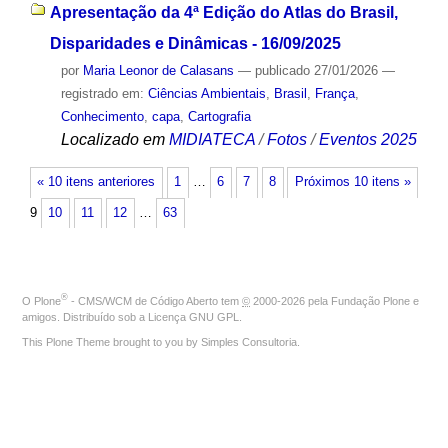
Apresentação da 4ª Edição do Atlas do Brasil,
Disparidades e Dinâmicas - 16/09/2025
por
Maria Leonor de Calasans
—
publicado
27/01/2026
—
registrado em:
Ciências Ambientais
,
Brasil
,
França
,
Conhecimento
,
capa
,
Cartografia
Localizado em
MIDIATECA
/
Fotos
/
Eventos 2025
« 10 itens anteriores
1
…
6
7
8
Próximos 10 itens »
9
10
11
12
…
63
®
O
Plone
- CMS/WCM de Código Aberto
tem
©
2000-2026 pela
Fundação Plone
e
amigos. Distribuído sob a
Licença GNU GPL
.
This Plone Theme brought to you by
Simples Consultoria
.