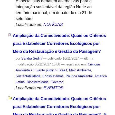
Especialistas debatem alternativas para a
integração sustentável da região Norte ao
território nacional, em debate do dia 21 de
setembro
Localizado em
NOTÍCIAS
Ampliação da Conectividade: Quais os Critérios
para Estabelecer Corredores Ecológicos por
Meio da Restauração e Gestão da Paisagem?
por
Sandra Sedini
—
publicado
16/11/2017
—
última
modificação
30/11/2017 15:08
— registrado em:
Ciências
Ambientais
,
Evento público
,
Brasil
,
Meio Ambiente
,
Sustentabilidade
,
Ecossistemas
,
Política Ambiental
,
América
Latina
,
Biodiversidade
,
Governo
Localizado em
EVENTOS
Ampliação da Conectividade: Quais os Critérios
para Estabelecer Corredores Ecológicos por
Meio da Restauração e Gestão da Paisagem? - 5