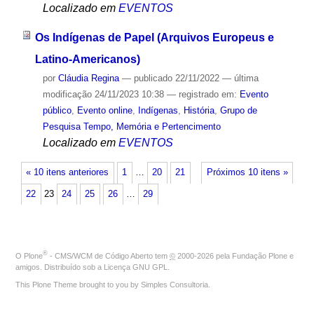
Localizado em
EVENTOS
Os Indígenas de Papel (Arquivos Europeus e
Latino-Americanos)
por
Cláudia Regina
—
publicado
22/11/2022
—
última
modificação
24/11/2023 10:38
— registrado em:
Evento
público
,
Evento online
,
Indígenas
,
História
,
Grupo de
Pesquisa Tempo, Memória e Pertencimento
Localizado em
EVENTOS
« 10 itens anteriores
1
…
20
21
Próximos 10 itens »
22
23
24
25
26
…
29
®
O
Plone
- CMS/WCM de Código Aberto
tem
©
2000-2026 pela
Fundação Plone
e
amigos. Distribuído sob a
Licença GNU GPL
.
This Plone Theme brought to you by
Simples Consultoria
.