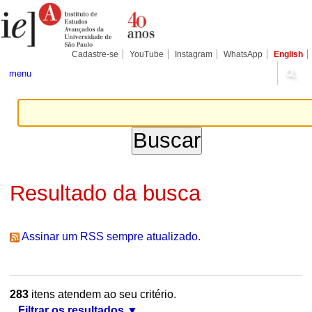
Ir
Ferramentas
Seções
para
Pessoais
o
conteúdo.
|
Cadastre-se
YouTube
Instagram
WhatsApp
English
Ir
para
menu
a
navegação
Resultado da busca
Assinar um RSS sempre atualizado.
283
itens atendem ao seu critério.
Filtrar os resultados