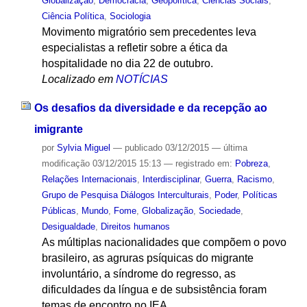
Globalização
,
Democracia
,
Geopolítica
,
Ciências Sociais
,
Ciência Política
,
Sociologia
Movimento migratório sem precedentes leva
especialistas a refletir sobre a ética da
hospitalidade no dia 22 de outubro.
Localizado em
NOTÍCIAS
Os desafios da diversidade e da recepção ao
imigrante
por
Sylvia Miguel
—
publicado
03/12/2015
—
última
modificação
03/12/2015 15:13
— registrado em:
Pobreza
,
Relações Internacionais
,
Interdisciplinar
,
Guerra
,
Racismo
,
Grupo de Pesquisa Diálogos Interculturais
,
Poder
,
Políticas
Públicas
,
Mundo
,
Fome
,
Globalização
,
Sociedade
,
Desigualdade
,
Direitos humanos
As múltiplas nacionalidades que compõem o povo
brasileiro, as agruras psíquicas do migrante
involuntário, a síndrome do regresso, as
dificuldades da língua e de subsistência foram
temas de encontro no IEA.