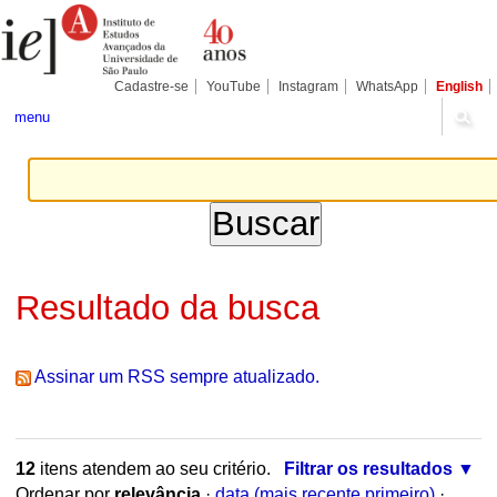
Ir
Ferramentas
Seções
para
Pessoais
o
conteúdo.
|
Cadastre-se
YouTube
Instagram
WhatsApp
English
Ir
para
menu
a
navegação
Resultado da busca
Assinar um RSS sempre atualizado.
12
itens atendem ao seu critério.
Filtrar os resultados
Ordenar por
relevância
·
data (mais recente primeiro)
·