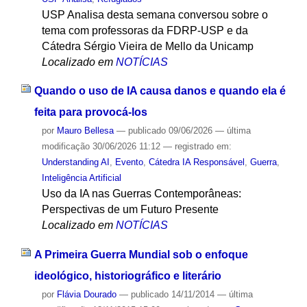
USP Analisa desta semana conversou sobre o
tema com professoras da FDRP-USP e da
Cátedra Sérgio Vieira de Mello da Unicamp
Localizado em
NOTÍCIAS
Quando o uso de IA causa danos e quando ela é
feita para provocá-los
por
Mauro Bellesa
—
publicado
09/06/2026
—
última
modificação
30/06/2026 11:12
— registrado em:
Understanding AI
,
Evento
,
Cátedra IA Responsável
,
Guerra
,
Inteligência Artificial
Uso da IA nas Guerras Contemporâneas:
Perspectivas de um Futuro Presente
Localizado em
NOTÍCIAS
A Primeira Guerra Mundial sob o enfoque
ideológico, historiográfico e literário
por
Flávia Dourado
—
publicado
14/11/2014
—
última