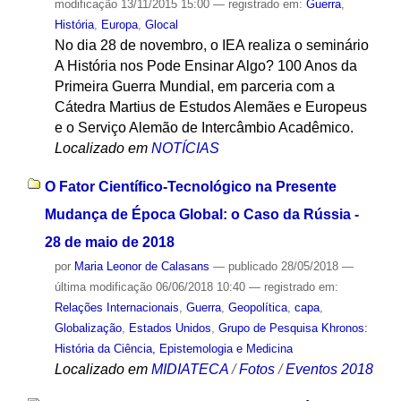
modificação
13/11/2015 15:00
— registrado em:
Guerra
,
História
,
Europa
,
Glocal
No dia 28 de novembro, o IEA realiza o seminário
A História nos Pode Ensinar Algo? 100 Anos da
Primeira Guerra Mundial, em parceria com a
Cátedra Martius de Estudos Alemães e Europeus
e o Serviço Alemão de Intercâmbio Acadêmico.
Localizado em
NOTÍCIAS
O Fator Científico-Tecnológico na Presente
Mudança de Época Global: o Caso da Rússia -
28 de maio de 2018
por
Maria Leonor de Calasans
—
publicado
28/05/2018
—
última modificação
06/06/2018 10:40
— registrado em:
Relações Internacionais
,
Guerra
,
Geopolítica
,
capa
,
Globalização
,
Estados Unidos
,
Grupo de Pesquisa Khronos:
História da Ciência, Epistemologia e Medicina
Localizado em
MIDIATECA
/
Fotos
/
Eventos 2018