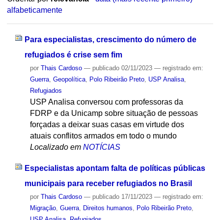
alfabeticamente
Para especialistas, crescimento do número de
refugiados é crise sem fim
por
Thais Cardoso
—
publicado
02/11/2023
— registrado em:
Guerra
,
Geopolítica
,
Polo Ribeirão Preto
,
USP Analisa
,
Refugiados
USP Analisa conversou com professoras da
FDRP e da Unicamp sobre situação de pessoas
forçadas a deixar suas casas em virtude dos
atuais conflitos armados em todo o mundo
Localizado em
NOTÍCIAS
Especialistas apontam falta de políticas públicas
municipais para receber refugiados no Brasil
por
Thais Cardoso
—
publicado
17/11/2023
— registrado em:
Migração
,
Guerra
,
Direitos humanos
,
Polo Ribeirão Preto
,
USP Analisa
,
Refugiados