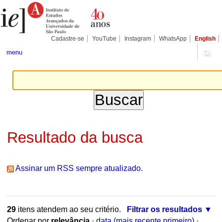
Ir
Ferramentas
Seções
para
Pessoais
o
conteúdo.
|
Cadastre-se
YouTube
Instagram
WhatsApp
English
Ir
para
menu
a
navegação
Resultado da busca
Assinar um RSS sempre atualizado.
29
itens atendem ao seu critério.
Filtrar os resultados
Ordenar por
relevância
·
data (mais recente primeiro)
·