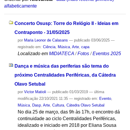
alfabeticamente
Concerto Osusp: Torre do Relógio II - Ideias em
Contraponto - 31/05/2025
por
Maria Leonor de Calasans
—
publicado
03/06/2025
—
registrado em:
Ciência
,
Música
,
Arte
,
capa
Localizado em
MIDIATECA
/
Fotos
/
Eventos 2025
Dança e música das periferias são tema do
próximo Centralidades Periféricas, da Cátedra
Olavo Setubal
por
Victor Matioli
—
publicado
01/03/2019
—
última
modificação
22/10/2021 11:35
— registrado em:
Evento
,
Música
,
Dasp
,
Arte
,
Cultura
,
Cátedra Olavo Setubal
No dia 25 de março, das 9h às 17h, o encontro dá
continuidade ao ciclo Centralidades Periféricas,
idealizado e iniciado em 2018 por Eliana Sousa