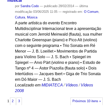
musical
por
Sandra Codo
—
publicado
28/02/2014
—
última
modificação
03/06/2025 11:05
— registrado em:
O Comum
,
Cultura
,
Música
A parte artística do evento Encontro
Multidisciplinar Internacional teve a apresentação
musical com Jerrold Meinwald (flauta), sua mulher
Charlotte Greenspan (piano) e Pico Alt (violino)
com o seguinte programa • Trio Sonata em Ré
Menor — J. B. Loeillet • Movimentos de Partida
para Violino Solo — J. S. Bach • Spiegel im
Spiegel — Arvo Pärt (violino e piano) • Estudo de
Tango nº 4 — Astor Piazolla (flauta solo) • Dois
Interlúdios — Jacques Ibert • Giga de Trio Sonata
em Dó Maior — J. S. Bach
Localizado em
MIDIATECA
/
Vídeos
/
Vídeos
2008
1
2
3
Próximos 10 itens »