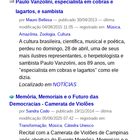
Paulo Vanzolini, especialista em cobras e
lagartos, e sambista
por
Mauro Bellesa
—
publicado
30/04/2013
—
última
modificação
04/08/2015 11:05
— registrado em:
Música
,
Amazônia
,
Zoologia
,
Cultura
A cultura brasileira, científica, musical e poética,
perdeu no domingo, 28 de abril, uma de seus
mais ilustres representantes, o herpetologista e
sambista Paulo Vanzolini, aos 89 anos, um
"especialista em cobras e lagartos" como ele
dizia.
Localizado em
NOTÍCIAS
Memória, Memoriais e o Futuro das
Democracias - Camerata de Violões
por
Sandra Codo
—
publicado
19/11/2014
—
última
modificação
05/06/2025 07:42
— registrado em:
Transformação
,
Música
,
Cátedra Unesco
Recital com a Camerata de Violões de Campinas
após abertura do Evento Memória, Memoriais e o