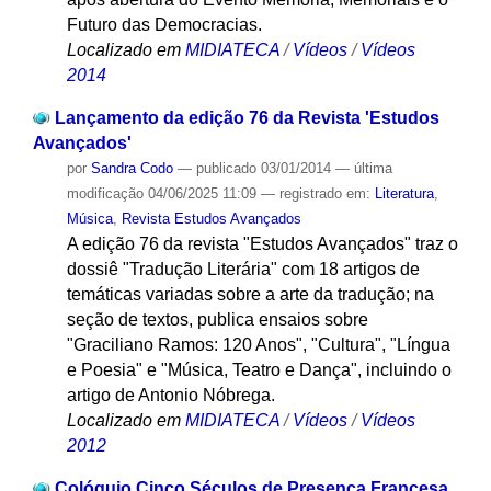
Futuro das Democracias.
Localizado em
MIDIATECA
/
Vídeos
/
Vídeos
2014
Lançamento da edição 76 da Revista 'Estudos
Avançados'
por
Sandra Codo
—
publicado
03/01/2014
—
última
modificação
04/06/2025 11:09
— registrado em:
Literatura
,
Música
,
Revista Estudos Avançados
A edição 76 da revista "Estudos Avançados" traz o
dossiê "Tradução Literária" com 18 artigos de
temáticas variadas sobre a arte da tradução; na
seção de textos, publica ensaios sobre
"Graciliano Ramos: 120 Anos", "Cultura", "Língua
e Poesia" e "Música, Teatro e Dança", incluindo o
artigo de Antonio Nóbrega.
Localizado em
MIDIATECA
/
Vídeos
/
Vídeos
2012
Colóquio Cinco Séculos de Presença Francesa