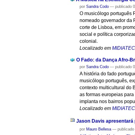
por
Sandra Codo
—
publicado
0
O musicólogo português Ru
nomeado governador da Pr
corte de Lisboa, em promo
social e política corpori
colonial.
Localizado em
MIDIATE
O Fado: da Dança Afro-Br
por
Sandra Codo
—
publicado
0
A história do fado portugu
musicólogo português, ex
contexto multicultural do
as formas europeias para 
implanta nos bairros popu
Localizado em
MIDIATE
Jason Davis apresentará p
por
Mauro Bellesa
—
publicado