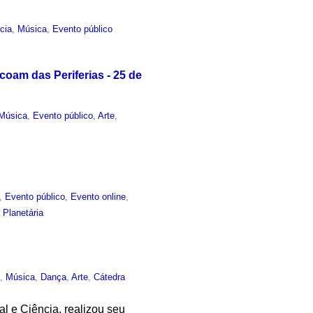
cia
,
Música
,
Evento público
coam das Periferias - 25 de
Música
,
Evento público
,
Arte
,
,
Evento público
,
Evento online
,
 Planetária
o
,
Música
,
Dança
,
Arte
,
Cátedra
al e Ciência, realizou seu