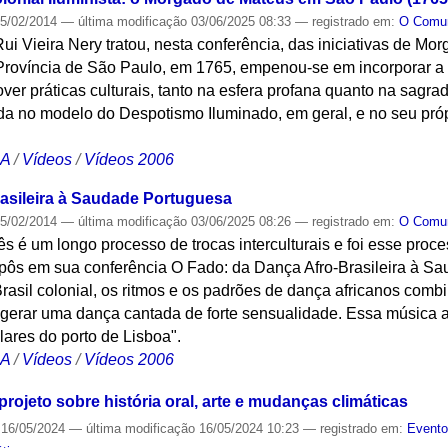
5/02/2014
—
última modificação
03/06/2025 08:33
— registrado em:
O Com
i Vieira Nery tratou, nesta conferência, das iniciativas de M
ovíncia de São Paulo, em 1765, empenou-se em incorporar a vid
ver práticas culturais, tanto na esfera profana quanto na sagrad
zada no modelo do Despotismo Iluminado, em geral, e no seu pr
CA
/
Vídeos
/
Vídeos 2006
asileira à Saudade Portuguesa
5/02/2014
—
última modificação
03/06/2025 08:26
— registrado em:
O Com
ês é um longo processo de trocas interculturais e foi esse proc
pôs em sua conferência O Fado: da Dança Afro-Brasileira à S
 Brasil colonial, os ritmos e os padrões de dança africanos co
gerar uma dança cantada de forte sensualidade. Essa música at
lares do porto de Lisboa".
CA
/
Vídeos
/
Vídeos 2006
rojeto sobre história oral, arte e mudanças climáticas
16/05/2024
—
última modificação
16/05/2024 10:23
— registrado em:
Event