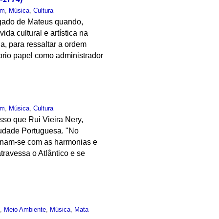
um
,
Música
,
Cultura
orgado de Mateus quando,
a cultural e artística na
a, para ressaltar a ordem
óprio papel como administrador
um
,
Música
,
Cultura
esso que Rui Vieira Nery,
audade Portuguesa. "No
mbinam-se com as harmonias e
ravessa o Atlântico e se
o
,
Meio Ambiente
,
Música
,
Mata