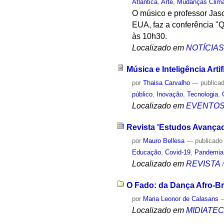
Atlântica
,
Arte
,
Mudanças Climá
O músico e professor Jas
EUA, faz a conferência "Q
às 10h30.
Localizado em
NOTÍCIA
Música e Inteligência Artif
por
Thaisa Carvalho
—
publica
público
,
Inovação
,
Tecnologia
,
Localizado em
EVENTO
Revista 'Estudos Avançad
por
Mauro Bellesa
—
publicado
Educação
,
Covid-19
,
Pandemia
Localizado em
REVISTA
O Fado: da Dança Afro-Br
por
Maria Leonor de Calasans
Localizado em
MIDIATE