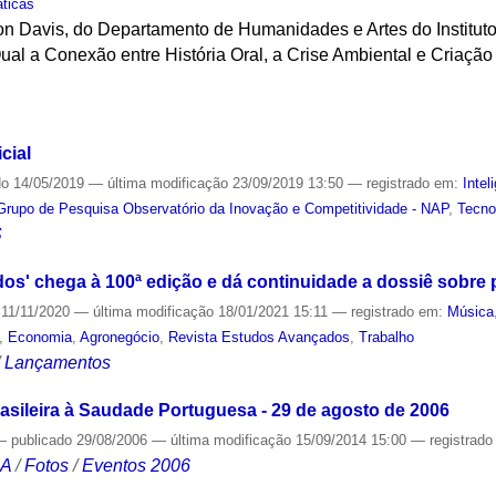
ticas
on Davis, do Departamento de Humanidades e Artes do Instituto
ual a Conexão entre História Oral, a Crise Ambiental e Criação 
S
icial
do
14/05/2019
—
última modificação
23/09/2019 13:50
— registrado em:
Intel
Grupo de Pesquisa Observatório da Inovação e Competitividade - NAP
,
Tecno
S
os' chega à 100ª edição e dá continuidade a dossiê sobre
11/11/2020
—
última modificação
18/01/2021 15:11
— registrado em:
Música
,
Economia
,
Agronegócio
,
Revista Estudos Avançados
,
Trabalho
/
Lançamentos
asileira à Saudade Portuguesa - 29 de agosto de 2006
—
publicado
29/08/2006
—
última modificação
15/09/2014 15:00
— registrad
CA
/
Fotos
/
Eventos 2006