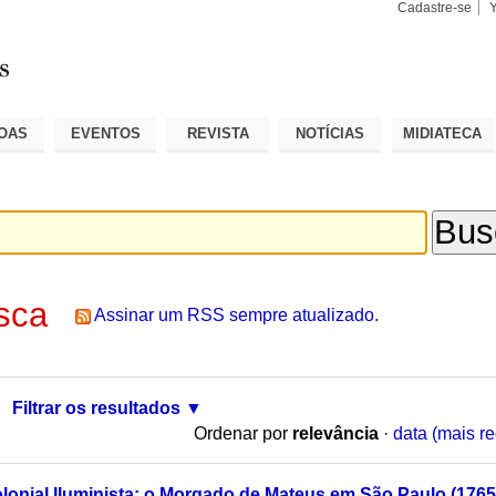
Cadastre-se
Busca
Busca
Avançad
OAS
EVENTOS
REVISTA
NOTÍCIAS
MIDIATECA
sca
Assinar um RSS sempre atualizado.
Filtrar os resultados
Ordenar por
relevância
·
data (mais re
lonial Iluminista: o Morgado de Mateus em São Paulo (1765