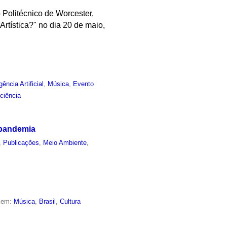
 Politécnico de Worcester,
Artística?" no dia 20 de maio,
igência Artificial
,
Música
,
Evento
ciência
 pandemia
,
Publicações
,
Meio Ambiente
,
o em:
Música
,
Brasil
,
Cultura