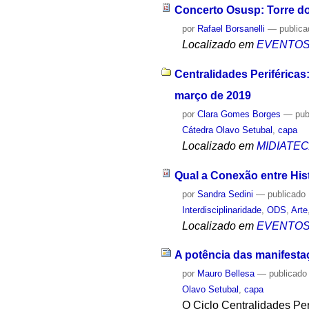
Concerto Osusp: Torre do 
por
Rafael Borsanelli
—
public
Localizado em
EVENTO
Centralidades Periféricas
março de 2019
por
Clara Gomes Borges
—
pub
Cátedra Olavo Setubal
,
capa
Localizado em
MIDIATE
Qual a Conexão entre Hist
por
Sandra Sedini
—
publicado
Interdisciplinaridade
,
ODS
,
Arte
Localizado em
EVENTO
A potência das manifestaç
por
Mauro Bellesa
—
publicado
Olavo Setubal
,
capa
O Ciclo Centralidades Per