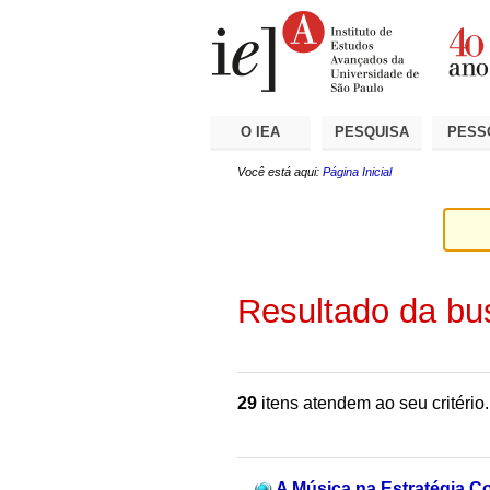
Ir
Ferramentas
Seções
para
Pessoais
o
conteúdo.
|
Ir
para
a
O IEA
PESQUISA
PESS
navegação
Você está aqui:
Página Inicial
Resultado da bu
29
itens atendem ao seu critério.
A Música na Estratégia Co