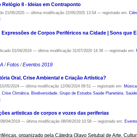
Relógio II - Ideias em Contraponto
ado
21/05/2025
—
última modificação
22/05/2025 13:54
— registrado em:
Ciên
S
: Expressões de Corpos Periféricos na Cidade | Sons que E
licado
01/04/2019
—
última modificação
31/07/2020 14:39
— registrado em:
CA
/
Fotos
/
Eventos 2019
ória Oral, Crise Ambiental e Criação Artística?
15/05/2024
—
última modificação
12/06/2024 09:51
— registrado em:
Música
,
Crise Climática
,
Biodiversidade
,
Grupo de Estudos Saúde Planetária
,
Saúde
S
ões artísticas de corpos e vozes das periferias
08/04/2019
—
última modificação
08/04/2019 10:58
— registrado em:
Event
iféricas, organizado pela Cátedra Olavo Setubal de Arte, Cultur