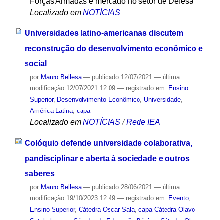
Forças Armadas e mercado no setor de Defesa
Localizado em
NOTÍCIAS
Universidades latino-americanas discutem
reconstrução do desenvolvimento econômico e
social
por
Mauro Bellesa
—
publicado
12/07/2021
—
última
modificação
12/07/2021 12:09
— registrado em:
Ensino
Superior
,
Desenvolvimento Econômico
,
Universidade
,
América Latina
,
capa
Localizado em
NOTÍCIAS
/
Rede IEA
Colóquio defende universidade colaborativa,
pandisciplinar e aberta à sociedade e outros
saberes
por
Mauro Bellesa
—
publicado
28/06/2021
—
última
modificação
19/10/2023 12:49
— registrado em:
Evento
,
Ensino Superior
,
Cátedra Oscar Sala
,
capa Cátedra Olavo