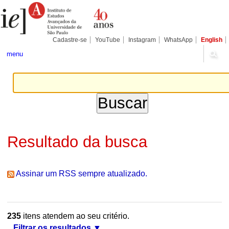
Ir
Ferramentas
Seções
para
Pessoais
o
conteúdo.
|
Cadastre-se
YouTube
Instagram
WhatsApp
English
Ir
para
menu
a
navegação
Resultado da busca
Assinar um RSS sempre atualizado.
235
itens atendem ao seu critério.
Filtrar os resultados