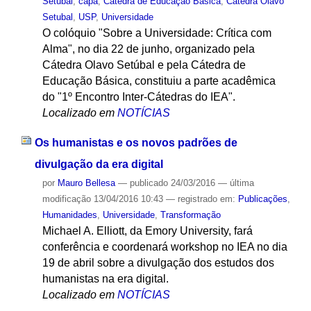
Setubal
,
capa
,
Cátedra de Educação Básica
,
Cátedra Olavo
Setubal
,
USP
,
Universidade
O colóquio "Sobre a Universidade: Crítica com
Alma", no dia 22 de junho, organizado pela
Cátedra Olavo Setúbal e pela Cátedra de
Educação Básica, constituiu a parte acadêmica
do "1º Encontro Inter-Cátedras do IEA".
Localizado em
NOTÍCIAS
Os humanistas e os novos padrões de
divulgação da era digital
por
Mauro Bellesa
—
publicado
24/03/2016
—
última
modificação
13/04/2016 10:43
— registrado em:
Publicações
,
Humanidades
,
Universidade
,
Transformação
Michael A. Elliott, da Emory University, fará
conferência e coordenará workshop no IEA no dia
19 de abril sobre a divulgação dos estudos dos
humanistas na era digital.
Localizado em
NOTÍCIAS