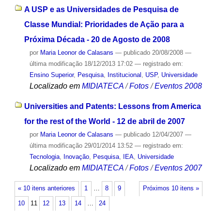
A USP e as Universidades de Pesquisa de
Classe Mundial: Prioridades de Ação para a
Próxima Década - 20 de Agosto de 2008
por
Maria Leonor de Calasans
—
publicado
20/08/2008
—
última modificação
18/12/2013 17:02
— registrado em:
Ensino Superior
,
Pesquisa
,
Institucional
,
USP
,
Universidade
Localizado em
MIDIATECA
/
Fotos
/
Eventos 2008
Universities and Patents: Lessons from America
for the rest of the World - 12 de abril de 2007
por
Maria Leonor de Calasans
—
publicado
12/04/2007
—
última modificação
29/01/2014 13:52
— registrado em:
Tecnologia
,
Inovação
,
Pesquisa
,
IEA
,
Universidade
Localizado em
MIDIATECA
/
Fotos
/
Eventos 2007
« 10 itens anteriores
1
…
8
9
Próximos 10 itens »
10
11
12
13
14
…
24