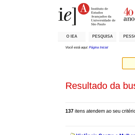
Ir
Ferramentas
Seções
para
Pessoais
o
conteúdo.
|
Ir
para
a
O IEA
PESQUISA
PESS
navegação
Você está aqui:
Página Inicial
Resultado da bu
137
itens atendem ao seu critéri