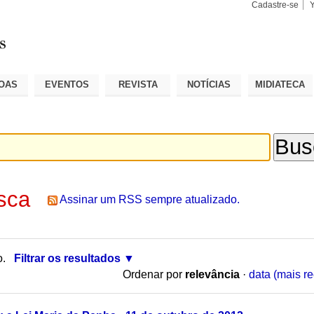
Cadastre-se
Busca
Busca
Avançad
OAS
EVENTOS
REVISTA
NOTÍCIAS
MIDIATECA
sca
Assinar um RSS sempre atualizado.
o.
Filtrar os resultados
Ordenar por
relevância
·
data (mais re