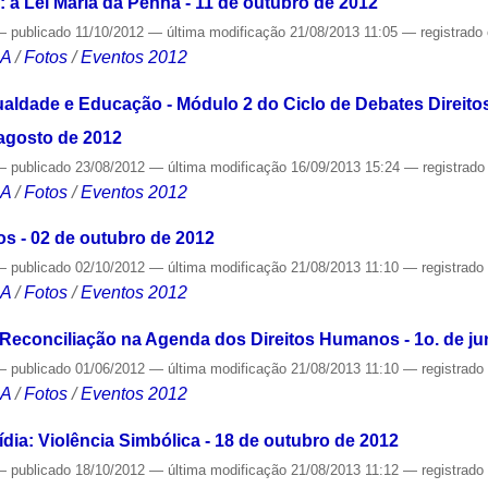
: a Lei Maria da Penha - 11 de outubro de 2012
—
publicado
11/10/2012
—
última modificação
21/08/2013 11:05
— registrado
CA
/
Fotos
/
Eventos 2012
aldade e Educação - Módulo 2 do Ciclo de Debates Direit
agosto de 2012
—
publicado
23/08/2012
—
última modificação
16/09/2013 15:24
— registrad
CA
/
Fotos
/
Eventos 2012
s - 02 de outubro de 2012
—
publicado
02/10/2012
—
última modificação
21/08/2013 11:10
— registrad
CA
/
Fotos
/
Eventos 2012
Reconciliação na Agenda dos Direitos Humanos - 1o. de j
—
publicado
01/06/2012
—
última modificação
21/08/2013 11:10
— registrad
CA
/
Fotos
/
Eventos 2012
ia: Violência Simbólica - 18 de outubro de 2012
—
publicado
18/10/2012
—
última modificação
21/08/2013 11:12
— registrad