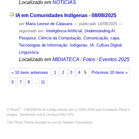
Localizado em
NOTÍCIAS
IA em Comunidades Indígenas - 08/08/2025
por
Maria Leonor de Calasans
—
publicado
14/08/2025
—
registrado em:
Inteligência Artificial
,
Understanding AI
,
Pesquisa
,
Ciência da Computação
,
Comunicação
,
capa
,
Tecnologias de Informação
,
Indígenas
,
IA
,
Cultura Digital
,
Linguística
Localizado em
MIDIATECA
/
Fotos
/
Eventos 2025
« 10 itens anteriores
1
2
3
4
5
Próximos 10 itens »
6
7
8
…
11
®
O
Plone
- CMS/WCM de Código Aberto
tem
©
2000-2026 pela
Fundação Plone
e
amigos. Distribuído sob a
Licença GNU GPL
.
This Plone Theme brought to you by
Simples Consultoria
.