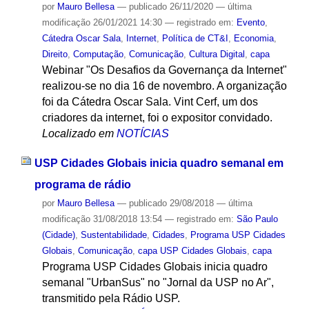
por
Mauro Bellesa
—
publicado
26/11/2020
—
última
modificação
26/01/2021 14:30
— registrado em:
Evento
,
Cátedra Oscar Sala
,
Internet
,
Política de CT&I
,
Economia
,
Direito
,
Computação
,
Comunicação
,
Cultura Digital
,
capa
Webinar "Os Desafios da Governança da Internet"
realizou-se no dia 16 de novembro. A organização
foi da Cátedra Oscar Sala. Vint Cerf, um dos
criadores da internet, foi o expositor convidado.
Localizado em
NOTÍCIAS
USP Cidades Globais inicia quadro semanal em
programa de rádio
por
Mauro Bellesa
—
publicado
29/08/2018
—
última
modificação
31/08/2018 13:54
— registrado em:
São Paulo
(Cidade)
,
Sustentabilidade
,
Cidades
,
Programa USP Cidades
Globais
,
Comunicação
,
capa USP Cidades Globais
,
capa
Programa USP Cidades Globais inicia quadro
semanal "UrbanSus" no "Jornal da USP no Ar",
transmitido pela Rádio USP.