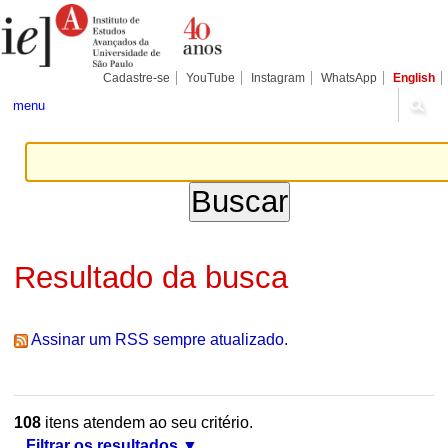
Ir
Ferramentas
Seções
para
Pessoais
o
conteúdo.
|
Cadastre-se
YouTube
Instagram
WhatsApp
English
Ir
para
menu
a
navegação
Resultado da busca
Assinar um RSS sempre atualizado.
108
itens atendem ao seu critério.
Filtrar os resultados