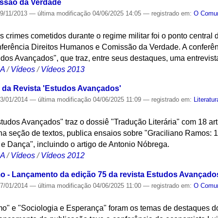
ssão da Verdade
9/11/2013
—
última modificação
04/06/2025 14:05
— registrado em:
O Com
 crimes cometidos durante o regime militar foi o ponto central 
ferência Direitos Humanos e Comissão da Verdade. A conferê
udos Avançados", que traz, entre seus destaques, uma entrevist
CA
/
Vídeos
/
Vídeos 2013
 da Revista 'Estudos Avançados'
3/01/2014
—
última modificação
04/06/2025 11:09
— registrado em:
Literatur
studos Avançados" traz o dossiê "Tradução Literária" com 18 ar
 na seção de textos, publica ensaios sobre "Graciliano Ramos: 1
 e Dança", incluindo o artigo de Antonio Nóbrega.
CA
/
Vídeos
/
Vídeos 2012
 - Lançamento da edição 75 da revista Estudos Avançado
7/01/2014
—
última modificação
04/06/2025 11:00
— registrado em:
O Com
" e "Sociologia e Esperança" foram os temas de destaques do