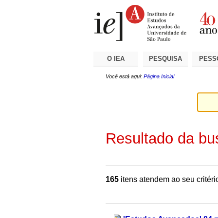
Ir
Ferramentas
Seções
para
Pessoais
o
conteúdo.
|
Ir
para
a
O IEA
PESQUISA
PESS
navegação
Você está aqui:
Página Inicial
Resultado da bu
165
itens atendem ao seu critéri