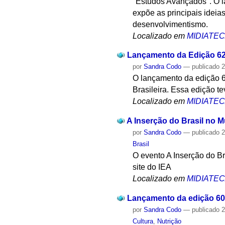
"Estudos Avançados". O l
expõe as principais ideia
desenvolvimentismo.
Localizado em
MIDIATE
Lançamento da Edição 62
por
Sandra Codo
—
publicado
2
O lançamento da edição 6
Brasileira. Essa edição 
Localizado em
MIDIATE
A Inserção do Brasil no 
por
Sandra Codo
—
publicado
2
Brasil
O evento A Inserção do B
site do IEA
Localizado em
MIDIATE
Lançamento da edição 60
por
Sandra Codo
—
publicado
2
Cultura
,
Nutrição