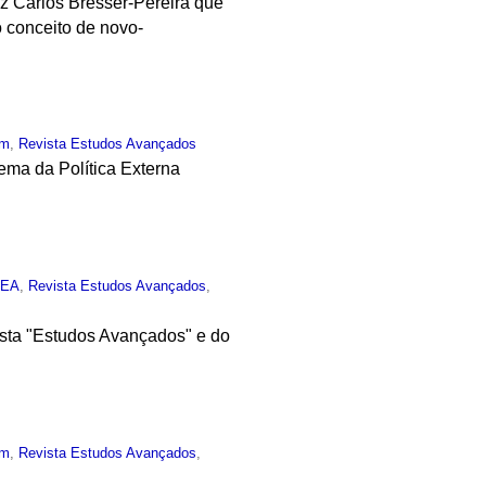
z Carlos Bresser-Pereira que
o conceito de novo-
um
,
Revista Estudos Avançados
ma da Política Externa
IEA
,
Revista Estudos Avançados
,
ista "Estudos Avançados" e do
um
,
Revista Estudos Avançados
,