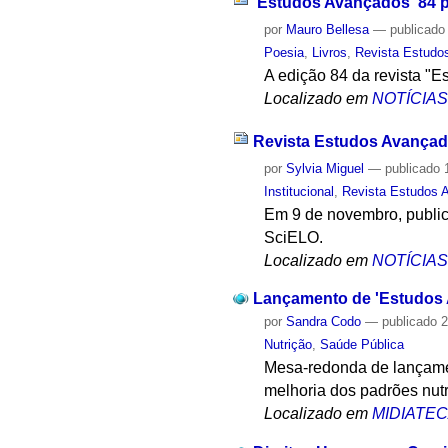
'Estudos Avançados' 84 p
por
Mauro Bellesa
—
publicado
Poesia
,
Livros
,
Revista Estudo
A edição 84 da revista "E
Localizado em
NOTÍCIA
Revista Estudos Avançad
por
Sylvia Miguel
—
publicado
1
Institucional
,
Revista Estudos 
Em 9 de novembro, publica
SciELO.
Localizado em
NOTÍCIA
Lançamento de 'Estudos 
por
Sandra Codo
—
publicado
2
Nutrição
,
Saúde Pública
Mesa-redonda de lançamen
melhoria dos padrões nutr
Localizado em
MIDIATE