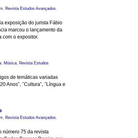
um
,
Revista Estudos Avançados
,
da exposição do jurista Fábio
ncia marcou o lançamento da
a com o expositor.
a
,
Música
,
Revista Estudos
tigos de temáticas variadas
20 Anos", "Cultura", "Língua e
s
um
,
Revista Estudos Avançados
,
 número 75 da revista