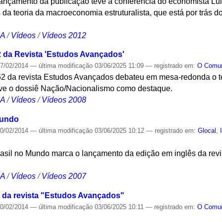
ançamento da publicação teve a conferência do economista Lui
s da teoria da macroeconomia estruturalista, que está por trás d
CA
/
Vídeos
/
Vídeos 2012
 da Revista 'Estudos Avançados'
7/02/2014
—
última modificação
03/06/2025 11:09
— registrado em:
O Com
2 da revista Estudos Avançados debateu em mesa-redonda o te
teve o dossiê Nação/Nacionalismo como destaque.
CA
/
Vídeos
/
Vídeos 2008
Mundo
0/02/2014
—
última modificação
03/06/2025 10:12
— registrado em:
Glocal
,
rasil no Mundo marca o lançamento da edição em inglês da rev
CA
/
Vídeos
/
Vídeos 2007
 da revista "Estudos Avançados"
0/02/2014
—
última modificação
03/06/2025 10:11
— registrado em:
O Com