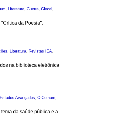
mum
,
Literatura
,
Guerra
,
Glocal
,
"Crítica da Poesia".
ções
,
Literatura
,
Revistas IEA
,
dos na biblioteca eletrônica
 Estudos Avançados
,
O Comum
,
 tema da saúde pública e a