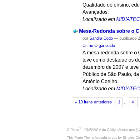
Qualidade do ensino, educ
Avançados.
Localizado em
MIDIATE
Mesa-Redonda sobre o C
por
Sandra Codo
—
publicado
2
Crime Organizado
A mesa-redonda sobre o 
teve como destaque os do
dezembro de 2007 e teve a
Público de São Paulo, da
Antônio Coelho.
Localizado em
MIDIATE
« 10 itens anteriores
1
…
4
®
O
Plone
- CMS/WCM de Código Aberto
tem
©
2
This Plone Theme brought to you by
Simples Co