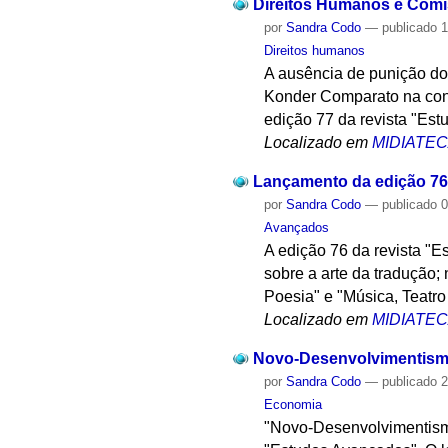
Direitos Humanos e Comi
por
Sandra Codo
—
publicado
1
Direitos humanos
A ausência de punição dos
Konder Comparato na con
edição 77 da revista "Est
Localizado em
MIDIATE
Lançamento da edição 76
por
Sandra Codo
—
publicado
0
Avançados
A edição 76 da revista "E
sobre a arte da tradução;
Poesia" e "Música, Teatro
Localizado em
MIDIATE
Novo-Desenvolvimentismo
por
Sandra Codo
—
publicado
2
Economia
"Novo-Desenvolvimentismo