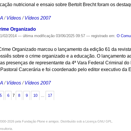
ação nutricional e ensaio sobre Bertolt Brecht foram os desta
CA
/
Vídeos
/
Vídeos 2007
rime Organizado
1/02/2014
—
última modificação
03/06/2025 09:57
— registrado em:
O Com
Crime Organizado marcou o lançamento da edição 61 da revist
ssiês sobre o crime organizado e a educação. O lançamento a
s presenças de representante da 4ª Vara Federal Criminal do R
 Pastoral Carcerária e foi coordenado pelo editor executivo d
CA
/
Vídeos
/
Vídeos 2007
5
6
7
8
9
10
…
17
000-2026 pela
Fundação Plone
e amigos. Distribuído sob a
Licença GNU GPL
.
nsultoria
.