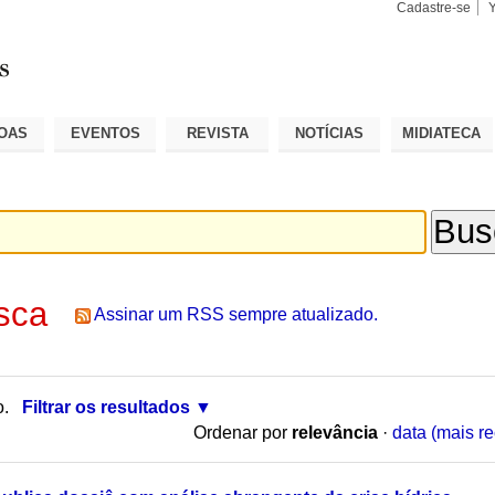
Cadastre-se
Busca
Busca
Avançad
OAS
EVENTOS
REVISTA
NOTÍCIAS
MIDIATECA
sca
Assinar um RSS sempre atualizado.
o.
Filtrar os resultados
Ordenar por
relevância
·
data (mais re