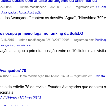
ublica dossiê com análise abrangente da crise hídrica
27/08/2015
—
última modificação
15/02/2016 17:07
— registrado em:
O Co
s Avançados
,
Água
,
Abstração
studos Avançados" contém os dossiês "Água", "Hiroshima 70" e 
S
os ocupa primeiro lugar no ranking da SciELO
0/11/2015
—
última modificação
22/12/2017 09:08
— registrado em:
Publica
Avançados
,
Linguística
ção alcançou a primeira posição entre os 10 títulos mais visita
S
Avançados' 78
4/10/2013
—
última modificação
04/06/2025 14:23
— registrado em:
Revista
to da edição 78 da revista Estudos Avançados que debateu o
icionais
CA
/
Vídeos
/
Vídeos 2013