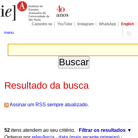
Ir
Ferramentas
Seções
para
Pessoais
o
conteúdo.
|
Cadastre-se
YouTube
Instagram
WhatsApp
English
Ir
para
menu
a
navegação
Resultado da busca
Assinar um RSS sempre atualizado.
52
itens atendem ao seu critério.
Filtrar os resultados
Ordenar por
relevância
·
data (mais recente primeiro)
·