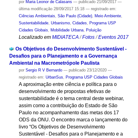
por
Maria Leonor de Calasans
—
publicado
21/09/2017
—
última modificação
28/09/2017 15:18
— registrado em:
Ciências Ambientais
,
São Paulo (Cidade)
,
Meio Ambiente
,
Sustentabilidade
,
Urbanismo
,
Cidades
,
Programa USP
Cidades Globais
,
Mobilidade Urbana
,
Poluição
Localizado em
MIDIATECA
/
Fotos
/
Eventos 2017
Os Objetivos do Desenvolvimento Sustentável -
Desafios para o Planejamento e a Governança
Ambiental na Macrometrópole Paulista
por
Sergio R V Bernardo
—
publicado
23/12/2020
—
registrado em:
UrbanSus
,
Programa USP Cidades Globais
A aproximação entre ciência e política para o
desenvolvimento de propostas efetivas de
sustentabilidade é o tema central deste webinar,
assim como a contribuição do Estado de São
Paulo no acompanhamento das metas dos 17
ODS da ONU. O encontro marca o lançamento do
livro “Os Objetivos de Desenvolvimento
Sustentável - Desafios para o Planejamento e a