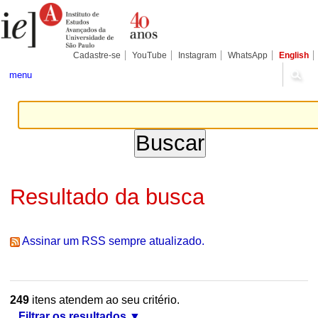
Ir
Ferramentas
Seções
para
Pessoais
o
conteúdo.
|
Cadastre-se
YouTube
Instagram
WhatsApp
English
Ir
para
menu
a
navegação
Resultado da busca
Assinar um RSS sempre atualizado.
249
itens atendem ao seu critério.
Filtrar os resultados