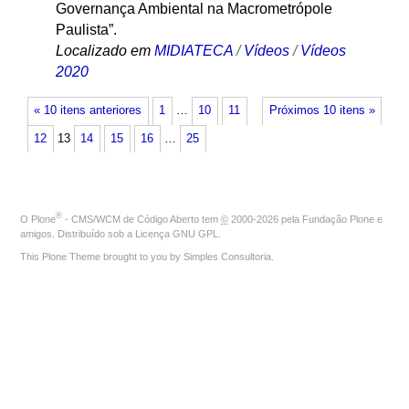
Governança Ambiental na Macrometrópole
Paulista”.
Localizado em
MIDIATECA
/
Vídeos
/
Vídeos
2020
« 10 itens anteriores
1
…
10
11
Próximos 10 itens »
12
13
14
15
16
…
25
®
O
Plone
- CMS/WCM de Código Aberto
tem
©
2000-2026 pela
Fundação Plone
e
amigos. Distribuído sob a
Licença GNU GPL
.
This Plone Theme brought to you by
Simples Consultoria
.