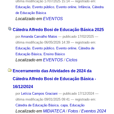
última modificação
17/07/2025 15:14
— registrado em:
Educação
,
Evento público
,
Evento online
,
Infância
,
Cátedra
de Educação Básica
Localizado em
EVENTOS
Cátedra Alfredo Bosi de Educação Básica 2025
por
Amanda Carvalho Matos
—
publicado
17/02/2025
—
última modificação
06/05/2026 14:39
— registrado em:
Educação
,
Evento público
,
Evento online
,
Cátedra de
Educação Básica
,
Ensino Básico
Localizado em
EVENTOS
/
Ciclos
Encerramento das Atividades de 2024 da
Cátedra Alfredo Bosi de Educação Básica -
16/12/2024
por
Letícia Campos Graciani
—
publicado
17/12/2024
—
última modificação
09/01/2025 09:41
— registrado em:
Cátedra de Educação Básica
,
capa
,
Educação
Localizado em
MIDIATECA
/
Fotos
/
Eventos 2024