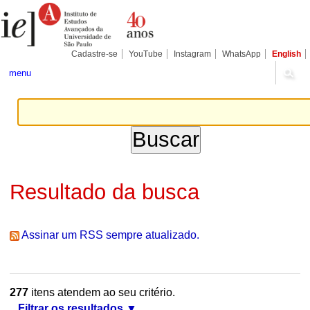
Ir
Ferramentas
Seções
para
Pessoais
o
conteúdo.
|
Cadastre-se
YouTube
Instagram
WhatsApp
English
Ir
para
menu
a
navegação
Resultado da busca
Assinar um RSS sempre atualizado.
277
itens atendem ao seu critério.
Filtrar os resultados