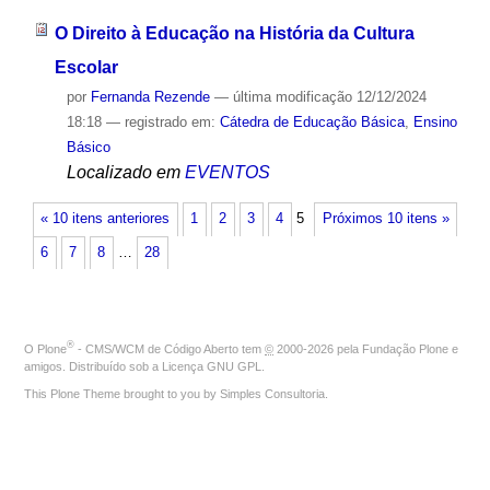
O Direito à Educação na História da Cultura
Escolar
por
Fernanda Rezende
—
última modificação
12/12/2024
18:18
— registrado em:
Cátedra de Educação Básica
,
Ensino
Básico
Localizado em
EVENTOS
« 10 itens anteriores
1
2
3
4
5
Próximos 10 itens »
6
7
8
…
28
®
O
Plone
- CMS/WCM de Código Aberto
tem
©
2000-2026 pela
Fundação Plone
e
amigos. Distribuído sob a
Licença GNU GPL
.
This Plone Theme brought to you by
Simples Consultoria
.