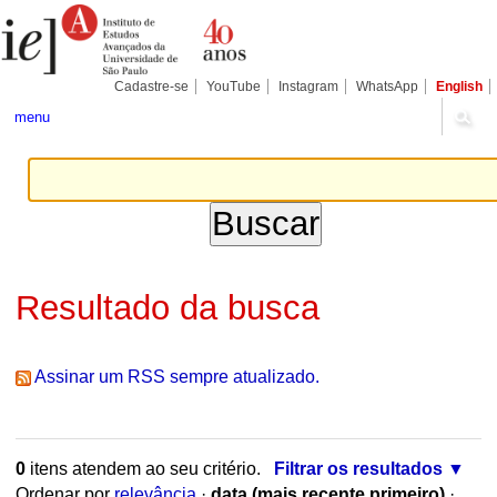
Ir
Ferramentas
para
Pessoais
o
conteúdo.
|
Cadastre-se
YouTube
Instagram
WhatsApp
English
Ir
para
menu
a
navegação
Resultado da busca
Assinar um RSS sempre atualizado.
0
itens atendem ao seu critério.
Filtrar os resultados
Ordenar por
relevância
·
data (mais recente primeiro)
·