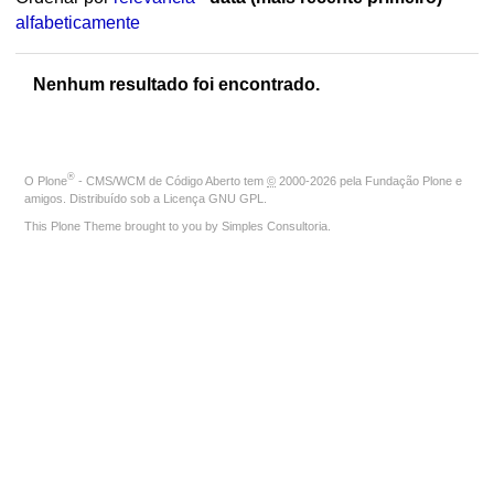
alfabeticamente
Nenhum resultado foi encontrado.
®
O
Plone
- CMS/WCM de Código Aberto
tem
©
2000-2026 pela
Fundação Plone
e
amigos. Distribuído sob a
Licença GNU GPL
.
This Plone Theme brought to you by
Simples Consultoria
.