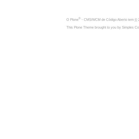
®
O
Plone
- CMS/WCM de Código Aberto
tem
©
2
This Plone Theme brought to you by
Simples Co