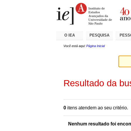
Ir
Ferramentas
Seções
para
Pessoais
o
conteúdo.
|
Ir
para
a
O IEA
PESQUISA
PESS
navegação
Você está aqui:
Página Inicial
Resultado da bu
0
itens atendem ao seu critério.
Nenhum resultado foi encon