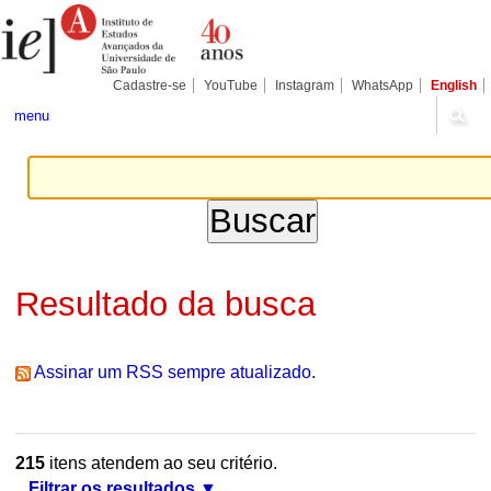
Ir
Ferramentas
Seções
para
Pessoais
o
conteúdo.
|
Cadastre-se
YouTube
Instagram
WhatsApp
English
Ir
para
menu
a
navegação
Resultado da busca
Assinar um RSS sempre atualizado.
215
itens atendem ao seu critério.
Filtrar os resultados