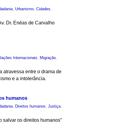
dadania
,
Urbanismo
,
Cidades
,
Av. Dr. Enéas de Carvalho
lações Internacionais
,
Migração
,
 atravessa entre o drama de
ismo e a intolerância.
itos humanos
dadania
,
Direitos humanos
,
Justiça
,
o salvar os direitos humanos”