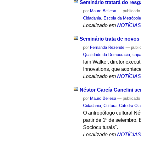
Seminário tratará do res
por
Mauro Bellesa
—
publicado
Cidadania
,
Escola da Metrópol
Localizado em
NOTÍCIA
Seminário trata de novo
por
Fernanda Rezende
—
publi
Qualidade da Democracia
,
cap
Iain Walker, diretor exe
Innovations, que acontece
Localizado em
NOTÍCIA
Néstor García Canclini ser
por
Mauro Bellesa
—
publicado
Cidadania
,
Cultura
,
Cátedra Ola
O antropólogo cultural Nés
partir de 1º de setembro.
Socioculturais".
Localizado em
NOTÍCIA