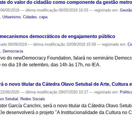
gate do valor do cidadão como componente da gestão metro
06/05/2019
—
última modificação
06/05/2019 16:03
— registrado em:
Gestão
e
,
Urbanismo
,
Cidades
,
capa
S
s mecanismos democráticos de engajamento público
cado
06/09/2019
—
última modificação
10/09/2019 15:59
— registrado em:
Ci
a
,
Democracia
cutivo do newDemocracy Foundation, falará no seminário Democ
 no dia 19 de setembro, das 14h às 17h, no IEA.
S
á o novo titular da Cátedra Olavo Setubal de Arte, Cultura 
22/06/2020
—
última modificação
29/07/2020 10:27
— registrado em:
Polític
vo Setubal
,
Redes Sociais
tor García Canclini, será o novo titular da Cátedra Olavo Setub
 Ele desenvolverá o projeto "A Institucionalidade da Cultura no
S