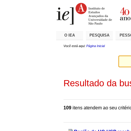
Ir
Ferramentas
Seções
para
Pessoais
o
conteúdo.
|
Ir
para
a
O IEA
PESQUISA
PESS
navegação
Você está aqui:
Página Inicial
Resultado da bu
109
itens atendem ao seu critéri