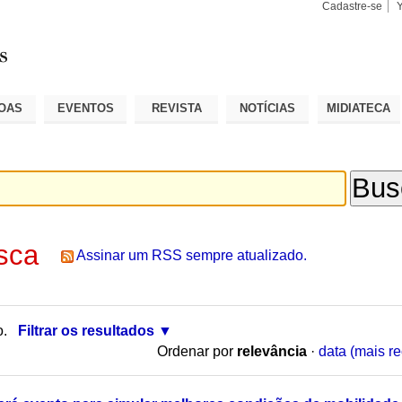
Cadastre-se
Busca
Busca
Avançad
OAS
EVENTOS
REVISTA
NOTÍCIAS
MIDIATECA
sca
Assinar um RSS sempre atualizado.
o.
Filtrar os resultados
Ordenar por
relevância
·
data (mais re