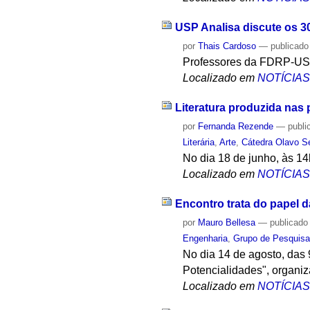
USP Analisa discute os 3
por
Thais Cardoso
—
publicado
Professores da FDRP-USP 
Localizado em
NOTÍCIA
Literatura produzida nas 
por
Fernanda Rezende
—
publi
Literária
,
Arte
,
Cátedra Olavo S
No dia 18 de junho, às 14h
Localizado em
NOTÍCIA
Encontro trata do papel
por
Mauro Bellesa
—
publicado
Engenharia
,
Grupo de Pesquisa 
No dia 14 de agosto, das 
Potencialidades", organiz
Localizado em
NOTÍCIA