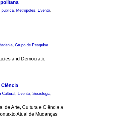
politana
 pública
,
Metrópoles
,
Evento
,
dadania
,
Grupo de Pesquisa
racies and Democratic
e Ciência
a Cultural
,
Evento
,
Sociologia
,
al de Arte, Cultura e Ciência a
 Contexto Atual de Mudanças