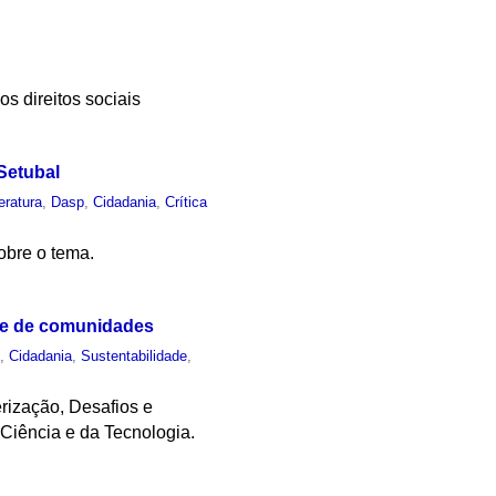
 direitos sociais
 Setubal
teratura
,
Dasp
,
Cidadania
,
Crítica
sobre o tema.
ade de comunidades
o
,
Cidadania
,
Sustentabilidade
,
erização, Desafios e
 Ciência e da Tecnologia.