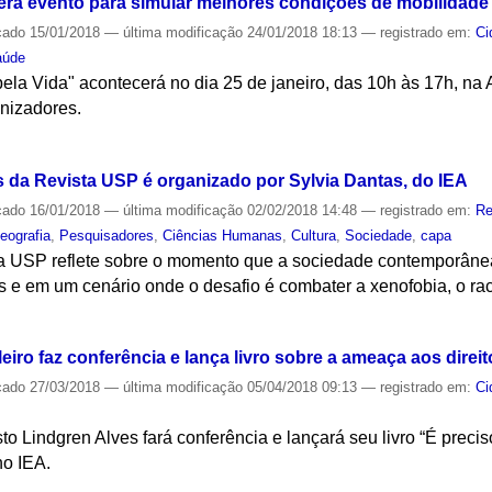
rá evento para simular melhores condições de mobilidade
cado
15/01/2018
—
última modificação
24/01/2018 18:13
— registrado em:
Ci
aúde
ela Vida" acontecerá no dia 25 de janeiro, das 10h às 17h, na 
anizadores.
S
s da Revista USP é organizado por Sylvia Dantas, do IEA
cado
16/01/2018
—
última modificação
02/02/2018 14:48
— registrado em:
Re
eografia
,
Pesquisadores
,
Ciências Humanas
,
Cultura
,
Sociedade
,
capa
a USP reflete sobre o momento que a sociedade contemporânea
nos e em um cenário onde o desafio é combater a xenofobia, o rac
S
eiro faz conferência e lança livro sobre a ameaça aos dire
cado
27/03/2018
—
última modificação
05/04/2018 09:13
— registrado em:
Ci
 Lindgren Alves fará conferência e lançará seu livro “É precis
no IEA.
S