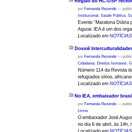
Região do HC-USP recebe
por
Fernanda Rezende
—
publi
Institucional
,
Saúde Pública
,
S
Evento "Maratona Diária p
Aguiar. IEA é um dos org
Localizado em
NOTÍCIA
Dossiê Interculturalidade
por
Fernanda Rezende
—
publi
Cidadania
,
Direitos humanos
,
G
Número 114 da Revista d
refugiados sírios, africa
Localizado em
NOTÍCIA
No IEA, embaixador brasil
por
Fernanda Rezende
—
publi
Livros
O embaixador José Augusto
no dia 6 de abril, às 14h, 
Localizado em
NOTÍCIA