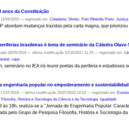
0 anos da Constituição
11/04/2018
— registrado em:
Cidadania
,
Direito
,
Polo Ribeirão Preto
,
Justiça
abordam mudanças trazidas pela carta magna, que priorizou os
S
periferias brasileiras é tema de seminário da Cátedra Olavo
cado
28/05/2018
—
última modificação
22/10/2021 11:33
— registrado em:
Li
etubal
,
capa
, seminário no IEA irá reunir poetas da periferia e estudiosos 
S
 da engenharia popular no empoderamento e sustentabilid
17/07/2018
—
última modificação
25/07/2018 10:52
— registrado em:
Event
Filosofia, História e Sociologia da Ciência e da Tecnologia
,
Igualdade
9 às 18h, realiza-se a "Jornada de Engenharia Popular: Caract
ada pelo Grupo de Pesquisa Filosofia, História e Sociologia da
S