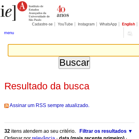
Ir
Ferramentas
Seções
para
Pessoais
o
conteúdo.
|
Cadastre-se
YouTube
Instagram
WhatsApp
English
Ir
para
menu
a
navegação
Resultado da busca
Assinar um RSS sempre atualizado.
32
itens atendem ao seu critério.
Filtrar os resultados
Ordenar por
relevância
·
data (mais recente primeiro)
·