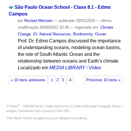
São Paulo Ocean School - Class 8.1 - Edmo
Campos
por
Richard Meckien
—
publicado
20/02/2019
—
última
modificação
26/08/2022 10:30
— registrado em:
Climate
Change
,
IO
,
Natural Resources
,
Biodiversity
,
Ocean
Prof. Dr. Edmo Campos discussed the importance
of understanding oceans, modeling ocean basins,
the role of South Atlantic Ocean and the
relationship between oceans and Earth's climate.
Localizado em
MEDIA LIBRARY
/
Video
« 10 itens anteriores
1
2
3
4
Próximos 10 itens »
®
O
Plone
- CMS/WCM de Código Aberto
tem
©
2000-2026 pela
Fundação Plone
e
amigos. Distribuído sob a
Licença GNU GPL
.
This Plone Theme brought to you by
Simples Consultoria
.