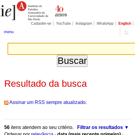
Ir
Ferramentas
Seções
para
Pessoais
o
conteúdo.
|
Cadastre-se
YouTube
Instagram
WhatsApp
English
Ir
para
menu
a
navegação
Resultado da busca
Assinar um RSS sempre atualizado.
56
itens atendem ao seu critério.
Filtrar os resultados
Ordenar por
relevância
·
data (mais recente primeiro)
·