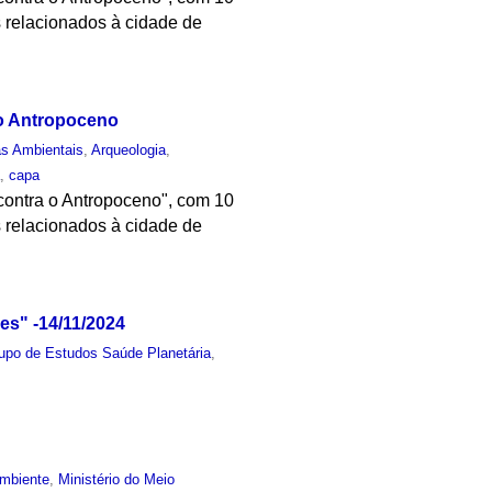
s relacionados à cidade de
o Antropoceno
as Ambientais
,
Arqueologia
,
a
,
capa
contra o Antropoceno", com 10
s relacionados à cidade de
es" -14/11/2024
upo de Estudos Saúde Planetária
,
mbiente
,
Ministério do Meio