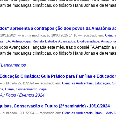
atam de mudanças climáticas, do filósofo Hans Jonas e de tema
S
dos" apresenta a contraposição dos povos da Amazônia a
29/11/2024
—
última modificação
28/03/2025 14:16
— registrado em:
Ciênci
tas IEA
,
Antropologia
,
Revista Estudos Avançados
,
Biodiversidade
,
Amazôni
tudos Avançados, lançada este mês, traz o dossiê "A Amazônia 
atam de mudanças climáticas, do filósofo Hans Jonas e de tema
/
Lançamentos
Educação Climática: Guia Prático para Famílias e Educador
—
publicado
27/11/2024
— registrado em:
Ciências Ambientais
,
Educação
,
Gr
ica
,
Clima
,
Conhecimento
,
capa
CA
/
Fotos
/
Eventos 2024
isas, Conservação e Futuro (2º seminário) - 10/10/2024
—
publicado
19/11/2024
— registrado em:
Ciências Ambientais
,
Brasil
,
Meio A