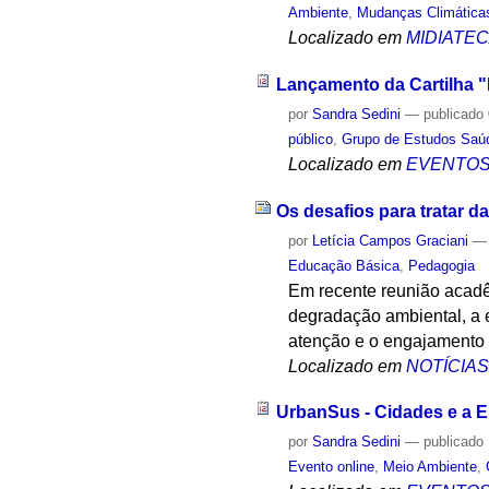
Ambiente
,
Mudanças Climática
Localizado em
MIDIATE
Lançamento da Cartilha "
por
Sandra Sedini
—
publicado
público
,
Grupo de Estudos Saúd
Localizado em
EVENTO
Os desafios para tratar d
por
Letícia Campos Graciani
Educação Básica
,
Pedagogia
Em recente reunião acadê
degradação ambiental, a e
atenção e o engajamento 
Localizado em
NOTÍCIA
UrbanSus - Cidades e a E
por
Sandra Sedini
—
publicado
Evento online
,
Meio Ambiente
,