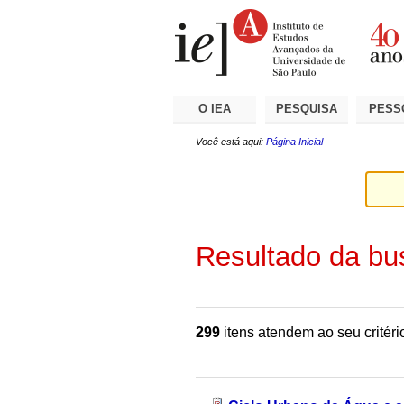
Ir
Ferramentas
Seções
para
Pessoais
o
conteúdo.
|
Ir
para
a
O IEA
PESQUISA
PESS
navegação
Você está aqui:
Página Inicial
Resultado da bu
299
itens atendem ao seu critéri