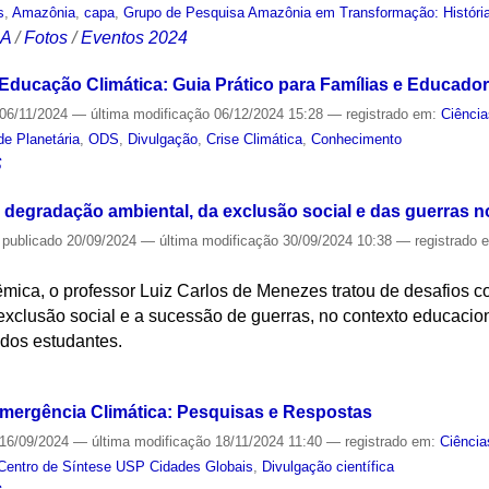
s
,
Amazônia
,
capa
,
Grupo de Pesquisa Amazônia em Transformação: História
CA
/
Fotos
/
Eventos 2024
Educação Climática: Guia Prático para Famílias e Educado
06/11/2024
—
última modificação
06/12/2024 15:28
— registrado em:
Ciência
e Planetária
,
ODS
,
Divulgação
,
Crise Climática
,
Conhecimento
S
a degradação ambiental, da exclusão social e das guerras 
—
publicado
20/09/2024
—
última modificação
30/09/2024 10:38
— registrado 
mica, o professor Luiz Carlos de Menezes tratou de desafios 
xclusão social e a sucessão de guerras, no contexto educacion
dos estudantes.
S
mergência Climática: Pesquisas e Respostas
16/09/2024
—
última modificação
18/11/2024 11:40
— registrado em:
Ciência
Centro de Síntese USP Cidades Globais
,
Divulgação científica