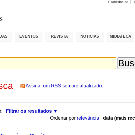
Cadastre-se
Busca
Busca
Avançad
OAS
EVENTOS
REVISTA
NOTÍCIAS
MIDIATECA
sca
Assinar um RSS sempre atualizado.
o.
Filtrar os resultados
Ordenar por
relevância
·
data (mais rec