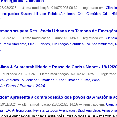
 Emergência Climática
26/03/2025
—
última modificação
01/07/2025 09:32
— registrado em:
Ciênci
ento público
,
Sustentabilidade
,
Política Ambiental
,
Crise Climática
,
Crise Híd
S
ormadoras para Resiliência Urbana em Tempos de Emergênc
18/03/2025
—
última modificação
22/04/2025 13:49
— registrado em:
Ciênci
de
,
Meio Ambiente
,
ODS
,
Cidades
,
Divulgação científica
,
Política Ambiental
,
M
o
S
ima & Sustentabilidade e Posse de Carlos Nobre - 18/12/2
—
publicado
20/12/2024
—
última modificação
07/01/2025 13:51
— registrad
ica Ambiental
,
Mudanças Climáticas
,
Crise Climática
,
Clima
,
capa
CA
/
Fotos
/
Eventos 2024
dos" apresenta a contraposição dos povos da Amazônia a
29/11/2024
—
última modificação
28/03/2025 14:16
— registrado em:
Ciênci
tas IEA
,
Antropologia
,
Revista Estudos Avançados
,
Biodiversidade
,
Amazôni
tudos Avançados, lançada este mês, traz o dossiê "A Amazônia 