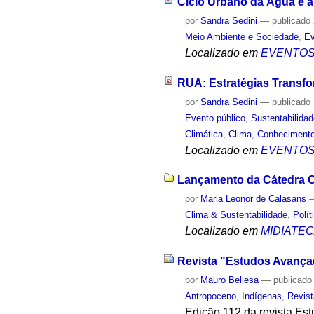
Ciclo Urbano da Água e a
por
Sandra Sedini
—
publicado
Meio Ambiente e Sociedade
,
Ev
Localizado em
EVENTO
RUA: Estratégias Transf
por
Sandra Sedini
—
publicado
Evento público
,
Sustentabilida
Climática
,
Clima
,
Conheciment
Localizado em
EVENTO
Lançamento da Cátedra Cl
por
Maria Leonor de Calasans
Clima & Sustentabilidade
,
Polít
Localizado em
MIDIATE
Revista "Estudos Avança
por
Mauro Bellesa
—
publicado
Antropoceno
,
Indígenas
,
Revis
Edição 112 da revista Es