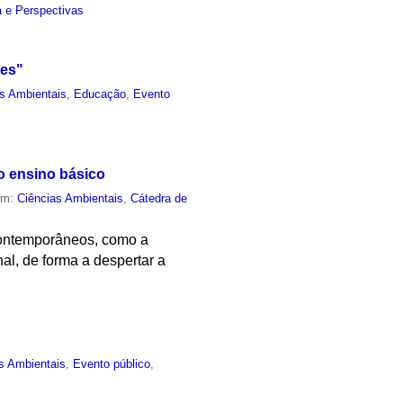
 e Perspectivas
res"
s Ambientais
,
Educação
,
Evento
no ensino básico
em:
Ciências Ambientais
,
Cátedra de
contemporâneos, como a
al, de forma a despertar a
s Ambientais
,
Evento público
,