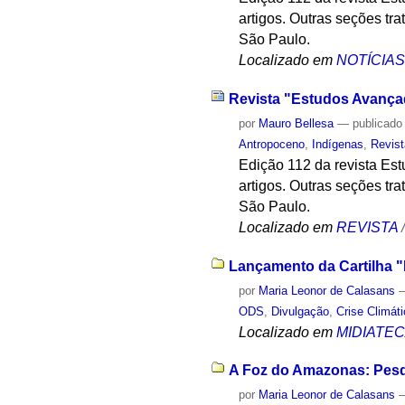
artigos. Outras seções tr
São Paulo.
Localizado em
NOTÍCIA
Revista "Estudos Avança
por
Mauro Bellesa
—
publicado
Antropoceno
,
Indígenas
,
Revis
Edição 112 da revista Es
artigos. Outras seções tr
São Paulo.
Localizado em
REVISTA
Lançamento da Cartilha "
por
Maria Leonor de Calasans
ODS
,
Divulgação
,
Crise Climát
Localizado em
MIDIATE
A Foz do Amazonas: Pesqu
por
Maria Leonor de Calasans