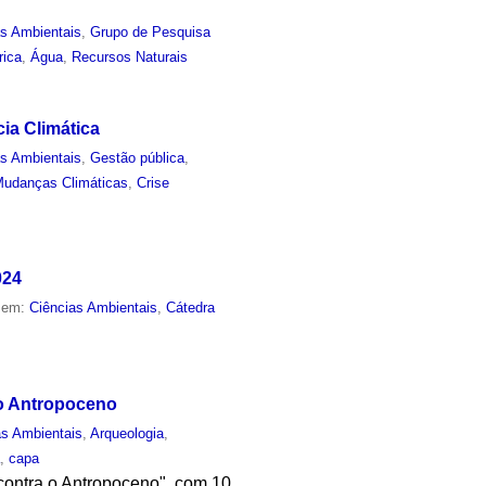
as Ambientais
,
Grupo de Pesquisa
rica
,
Água
,
Recursos Naturais
ia Climática
as Ambientais
,
Gestão pública
,
udanças Climáticas
,
Crise
024
o em:
Ciências Ambientais
,
Cátedra
o Antropoceno
as Ambientais
,
Arqueologia
,
a
,
capa
contra o Antropoceno", com 10