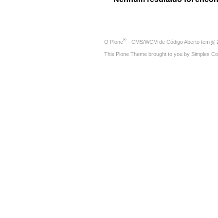
®
O
Plone
- CMS/WCM de Código Aberto
tem
©
2
This Plone Theme brought to you by
Simples Co