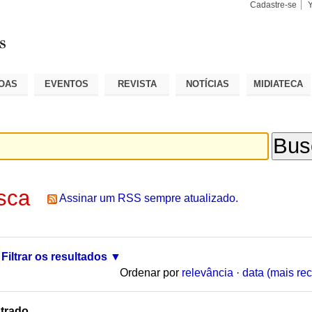
Cadastre-se
Busca
Busca
Avançad
OAS
EVENTOS
REVISTA
NOTÍCIAS
MIDIATECA
sca
Assinar um RSS sempre atualizado.
Filtrar os resultados
Ordenar por
relevância
·
data (mais rec
trado.