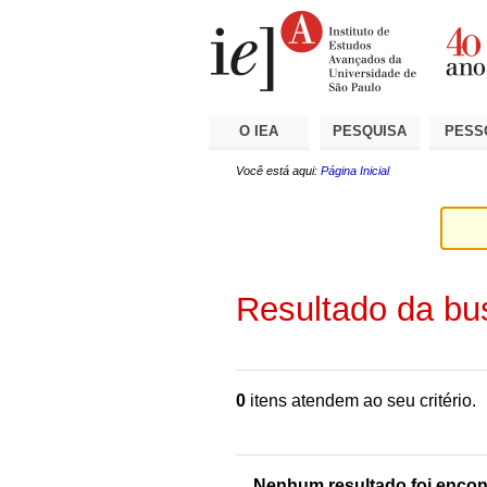
Ir
Ferramentas
Seções
para
Pessoais
o
conteúdo.
|
Ir
para
a
O IEA
PESQUISA
PESS
navegação
Você está aqui:
Página Inicial
Resultado da bu
0
itens atendem ao seu critério.
Nenhum resultado foi encon