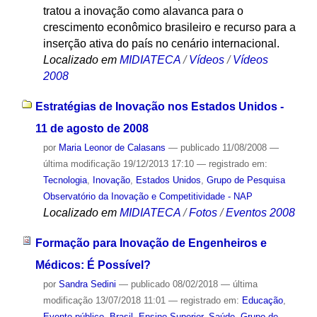
tratou a inovação como alavanca para o
crescimento econômico brasileiro e recurso para a
inserção ativa do país no cenário internacional.
Localizado em
MIDIATECA
/
Vídeos
/
Vídeos
2008
Estratégias de Inovação nos Estados Unidos -
11 de agosto de 2008
por
Maria Leonor de Calasans
—
publicado
11/08/2008
—
última modificação
19/12/2013 17:10
— registrado em:
Tecnologia
,
Inovação
,
Estados Unidos
,
Grupo de Pesquisa
Observatório da Inovação e Competitividade - NAP
Localizado em
MIDIATECA
/
Fotos
/
Eventos 2008
Formação para Inovação de Engenheiros e
Médicos: É Possível?
por
Sandra Sedini
—
publicado
08/02/2018
—
última
modificação
13/07/2018 11:01
— registrado em:
Educação
,
Evento público
,
Brasil
,
Ensino Superior
,
Saúde
,
Grupo de