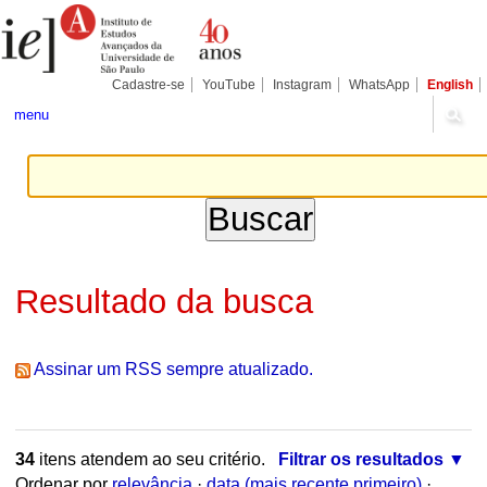
Ir
Ferramentas
Seções
para
Pessoais
o
conteúdo.
|
Cadastre-se
YouTube
Instagram
WhatsApp
English
Ir
para
menu
a
navegação
Resultado da busca
Assinar um RSS sempre atualizado.
34
itens atendem ao seu critério.
Filtrar os resultados
Ordenar por
relevância
·
data (mais recente primeiro)
·