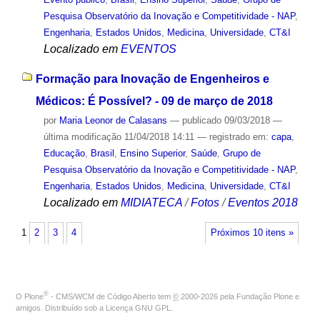
Pesquisa Observatório da Inovação e Competitividade - NAP
,
Engenharia
,
Estados Unidos
,
Medicina
,
Universidade
,
CT&I
Localizado em
EVENTOS
Formação para Inovação de Engenheiros e
Médicos: É Possível? - 09 de março de 2018
por
Maria Leonor de Calasans
—
publicado
09/03/2018
—
última modificação
11/04/2018 14:11
— registrado em:
capa
,
Educação
,
Brasil
,
Ensino Superior
,
Saúde
,
Grupo de
Pesquisa Observatório da Inovação e Competitividade - NAP
,
Engenharia
,
Estados Unidos
,
Medicina
,
Universidade
,
CT&I
Localizado em
MIDIATECA
/
Fotos
/
Eventos 2018
1
2
3
4
Próximos 10 itens »
®
O
Plone
- CMS/WCM de Código Aberto
tem
©
2000-2026 pela
Fundação Plone
e
amigos. Distribuído sob a
Licença GNU GPL
.