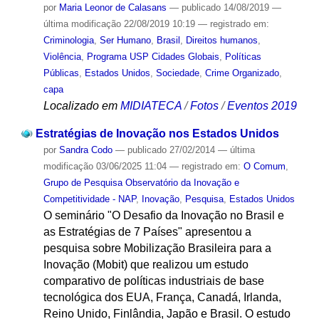
por
Maria Leonor de Calasans
—
publicado
14/08/2019
—
última modificação
22/08/2019 10:19
— registrado em:
Criminologia
,
Ser Humano
,
Brasil
,
Direitos humanos
,
Violência
,
Programa USP Cidades Globais
,
Políticas
Públicas
,
Estados Unidos
,
Sociedade
,
Crime Organizado
,
capa
Localizado em
MIDIATECA
/
Fotos
/
Eventos 2019
Estratégias de Inovação nos Estados Unidos
por
Sandra Codo
—
publicado
27/02/2014
—
última
modificação
03/06/2025 11:04
— registrado em:
O Comum
,
Grupo de Pesquisa Observatório da Inovação e
Competitividade - NAP
,
Inovação
,
Pesquisa
,
Estados Unidos
O seminário "O Desafio da Inovação no Brasil e
as Estratégias de 7 Países" apresentou a
pesquisa sobre Mobilização Brasileira para a
Inovação (Mobit) que realizou um estudo
comparativo de políticas industriais de base
tecnológica dos EUA, França, Canadá, Irlanda,
Reino Unido, Finlândia, Japão e Brasil. O estudo