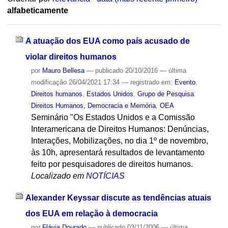
alfabeticamente
A atuação dos EUA como país acusado de
violar direitos humanos
por
Mauro Bellesa
—
publicado
20/10/2016
—
última
modificação
26/04/2021 17:34
— registrado em:
Evento
,
Direitos humanos
,
Estados Unidos
,
Grupo de Pesquisa
Direitos Humanos, Democracia e Memória
,
OEA
Seminário "Os Estados Unidos e a Comissão
Interamericana de Direitos Humanos: Denúncias,
Interações, Mobilizações, no dia 1º de novembro,
às 10h, apresentará resultados de levantamento
feito por pesquisadores de direitos humanos.
Localizado em
NOTÍCIAS
Alexander Keyssar discute as tendências atuais
dos EUA em relação à democracia
por
Flávia Dourado
—
publicado
03/11/2006
—
última