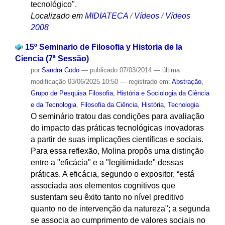
tecnológico".
Localizado em
MIDIATECA
/
Vídeos
/
Vídeos
2008
15º Seminario de Filosofia y Historia de la
Ciencia (7ª Sessão)
por
Sandra Codo
—
publicado
07/03/2014
—
última
modificação
03/06/2025 10:50
— registrado em:
Abstração
,
Grupo de Pesquisa Filosofia, História e Sociologia da Ciência
e da Tecnologia
,
Filosofia da Ciência
,
História
,
Tecnologia
O seminário tratou das condições para avaliação
do impacto das práticas tecnológicas inovadoras
a partir de suas implicações científicas e sociais.
Para essa reflexão, Molina propôs uma distinção
entre a "eficácia" e a "legitimidade" dessas
práticas. A eficácia, segundo o expositor, “está
associada aos elementos cognitivos que
sustentam seu êxito tanto no nível preditivo
quanto no de intervenção da natureza"; a segunda
se associa ao cumprimento de valores sociais no