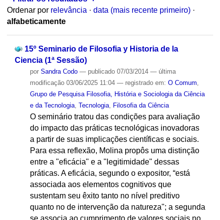
Ordenar por
relevância
·
data (mais recente primeiro)
·
alfabeticamente
15º Seminario de Filosofia y Historia de la
Ciencia (1ª Sessão)
por
Sandra Codo
—
publicado
07/03/2014
—
última
modificação
03/06/2025 11:04
— registrado em:
O Comum
,
Grupo de Pesquisa Filosofia, História e Sociologia da Ciência
e da Tecnologia
,
Tecnologia
,
Filosofia da Ciência
O seminário tratou das condições para avaliação
do impacto das práticas tecnológicas inovadoras
a partir de suas implicações científicas e sociais.
Para essa reflexão, Molina propôs uma distinção
entre a "eficácia" e a "legitimidade" dessas
práticas. A eficácia, segundo o expositor, “está
associada aos elementos cognitivos que
sustentam seu êxito tanto no nível preditivo
quanto no de intervenção da natureza"; a segunda
se associa ao cumprimento de valores sociais no