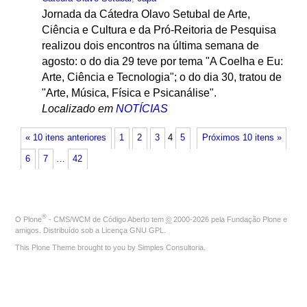
Jornada da Cátedra Olavo Setubal de Arte,
Ciência e Cultura e da Pró-Reitoria de Pesquisa
realizou dois encontros na última semana de
agosto: o do dia 29 teve por tema "A Coelha e Eu:
Arte, Ciência e Tecnologia"; o do dia 30, tratou de
"Arte, Música, Física e Psicanálise".
Localizado em
NOTÍCIAS
« 10 itens anteriores
1
2
3
4
5
Próximos 10 itens »
6
7
…
42
®
O
Plone
- CMS/WCM de Código Aberto
tem
©
2000-2026 pela
Fundação Plone
e
amigos. Distribuído sob a
Licença GNU GPL
.
This Plone Theme brought to you by
Simples Consultoria
.