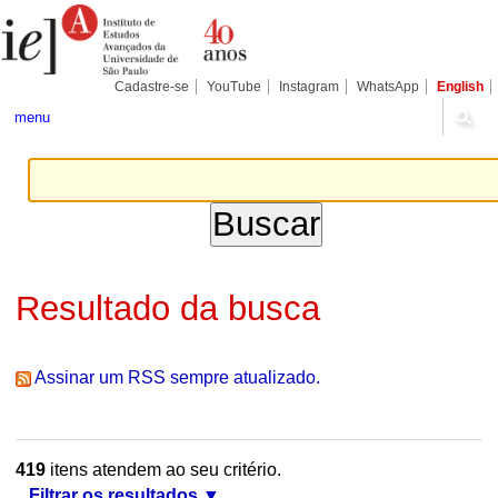
Ir
Ferramentas
Seções
para
Pessoais
o
conteúdo.
|
Cadastre-se
YouTube
Instagram
WhatsApp
English
Ir
para
menu
a
navegação
Resultado da busca
Assinar um RSS sempre atualizado.
419
itens atendem ao seu critério.
Filtrar os resultados