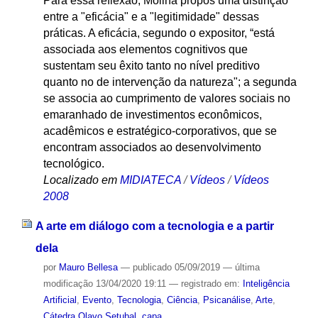
Para essa reflexão, Molina propôs uma distinção
entre a "eficácia" e a "legitimidade" dessas
práticas. A eficácia, segundo o expositor, “está
associada aos elementos cognitivos que
sustentam seu êxito tanto no nível preditivo
quanto no de intervenção da natureza"; a segunda
se associa ao cumprimento de valores sociais no
emaranhado de investimentos econômicos,
acadêmicos e estratégico-corporativos, que se
encontram associados ao desenvolvimento
tecnológico.
Localizado em
MIDIATECA
/
Vídeos
/
Vídeos
2008
A arte em diálogo com a tecnologia e a partir
dela
por
Mauro Bellesa
—
publicado
05/09/2019
—
última
modificação
13/04/2020 19:11
— registrado em:
Inteligência
Artificial
,
Evento
,
Tecnologia
,
Ciência
,
Psicanálise
,
Arte
,
Cátedra Olavo Setubal
,
capa