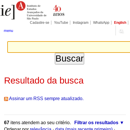
Ir
Ferramentas
Seções
para
Pessoais
o
conteúdo.
|
Cadastre-se
YouTube
Instagram
WhatsApp
English
Ir
para
menu
a
navegação
Resultado da busca
Assinar um RSS sempre atualizado.
67
itens atendem ao seu critério.
Filtrar os resultados
Ordenar por
relevância
·
data (mais recente primeiro)
·