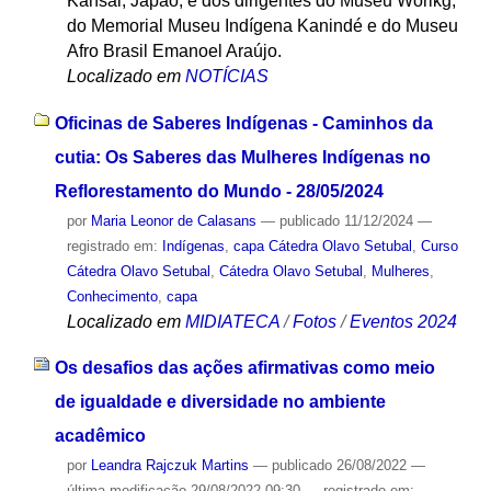
Kansai, Japão, e dos dirigentes do Museu Worikg,
do Memorial Museu Indígena Kanindé e do Museu
Afro Brasil Emanoel Araújo.
Localizado em
NOTÍCIAS
Oficinas de Saberes Indígenas - Caminhos da
cutia: Os Saberes das Mulheres Indígenas no
Reflorestamento do Mundo - 28/05/2024
por
Maria Leonor de Calasans
—
publicado
11/12/2024
—
registrado em:
Indígenas
,
capa Cátedra Olavo Setubal
,
Curso
Cátedra Olavo Setubal
,
Cátedra Olavo Setubal
,
Mulheres
,
Conhecimento
,
capa
Localizado em
MIDIATECA
/
Fotos
/
Eventos 2024
Os desafios das ações afirmativas como meio
de igualdade e diversidade no ambiente
acadêmico
por
Leandra Rajczuk Martins
—
publicado
26/08/2022
—
última modificação
29/08/2022 09:30
— registrado em: