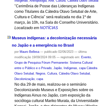
Indígenas
,
Antropologia
,
Arte
,
Cultura
,
Cátedra Olavo Setubal
"Cerimônia de Posse das Lideranças Indígenas
como Titulares da Cátedra Olavo Setubal de Arte,
Cultura e Ciência" será realizada no dia 1º de
março, às 10h, na Sala do Conselho Universitário.
Localizado em
NOTÍCIAS
Museus indígenas: a decolonização necessária
no Japão e a emergência no Brasil
por
Mauro Bellesa
—
publicado
02/06/2023
—
última
modificação
19/09/2024 09:05
— registrado em:
Evento
,
Grupo de Pesquisa Fórum Permanente: Sistema Cultural
entre o Público e o Privado
,
Japão
,
Indígenas
,
capa Cátedra
Olavo Setubal
,
Negros
,
Cultura
,
Cátedra Olavo Setubal
,
Decolonização
,
capa
No dia 29 de maio, realizou-se o seminário
Decolonizando Museus e Exposições sobre os
Indígenas Ainus no Japão, com exposição da
socióloga cultural Mariko Murata, da Universidade