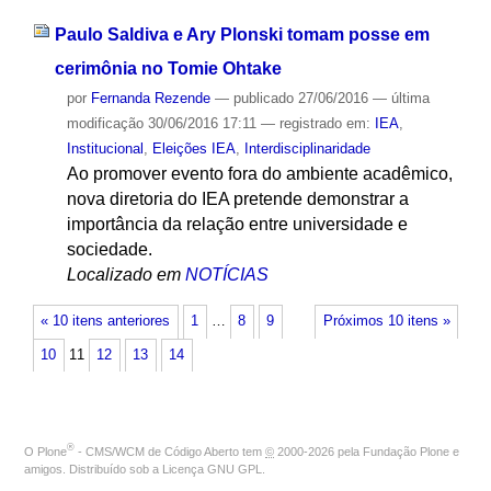
Paulo Saldiva e Ary Plonski tomam posse em
cerimônia no Tomie Ohtake
por
Fernanda Rezende
—
publicado
27/06/2016
—
última
modificação
30/06/2016 17:11
— registrado em:
IEA
,
Institucional
,
Eleições IEA
,
Interdisciplinaridade
Ao promover evento fora do ambiente acadêmico,
nova diretoria do IEA pretende demonstrar a
importância da relação entre universidade e
sociedade.
Localizado em
NOTÍCIAS
« 10 itens anteriores
1
…
8
9
Próximos 10 itens »
10
11
12
13
14
®
O
Plone
- CMS/WCM de Código Aberto
tem
©
2000-2026 pela
Fundação Plone
e
amigos. Distribuído sob a
Licença GNU GPL
.