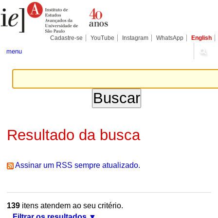
Ir
Ferramentas
Seções
para
Pessoais
o
conteúdo.
|
Cadastre-se
YouTube
Instagram
WhatsApp
English
Ir
para
menu
a
navegação
Resultado da busca
Assinar um RSS sempre atualizado.
139
itens atendem ao seu critério.
Filtrar os resultados