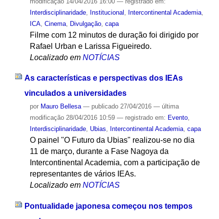
modificação
14/04/2016 16:00
— registrado em:
Interdisciplinaridade
,
Institucional
,
Intercontinental Academia
,
ICA
,
Cinema
,
Divulgação
,
capa
Filme com 12 minutos de duração foi dirigido por
Rafael Urban e Larissa Figueiredo.
Localizado em
NOTÍCIAS
As características e perspectivas dos IEAs
vinculados a universidades
por
Mauro Bellesa
—
publicado
27/04/2016
—
última
modificação
28/04/2016 10:59
— registrado em:
Evento
,
Interdisciplinaridade
,
Ubias
,
Intercontinental Academia
,
capa
O painel "O Futuro da Ubias" realizou-se no dia
11 de março, durante a Fase Nagoya da
Intercontinental Academia, com a participação de
representantes de vários IEAs.
Localizado em
NOTÍCIAS
Pontualidade japonesa começou nos tempos